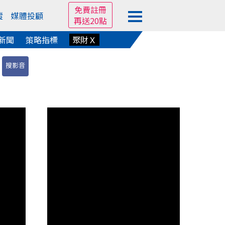
免費註冊
蹤
媒體投顧
再送20點
新聞
策略指標
聚財Ｘ
搜影音