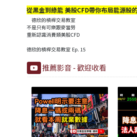
從黑金到綠能 美股CFD帶你布局能源股
德欣的槓桿交易教室
不是只有可樂跟麥當勞
重新認識消費類美股CFD
德欣的槓桿交易教室 Ep. 15
推薦影音 - 歡迎收看