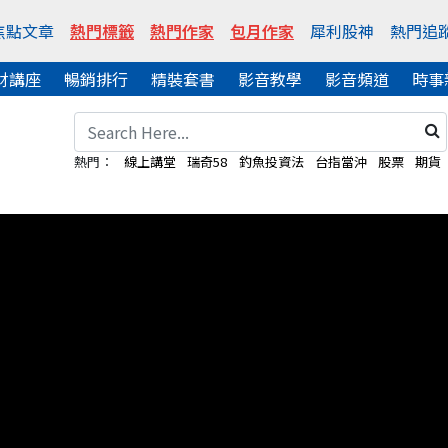
焦點文章
熱門標籤
熱門作家
包月作家
犀利股神
熱門追
財講座
暢銷排行
精裝套書
影音教學
影音頻道
時事
熱門：
線上講堂
瑞奇58
釣魚投資法
台指當沖
股票
期貨