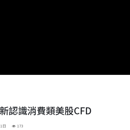
新認識消費類美股CFD
11日
173