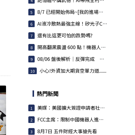
記憶體不講武德！AI帶飛全村，連蘋果殺價都被對...
8/7 已經開始佈局~[我的進場點~至少800點以上]
AI液冷散熱最強主線！矽光子CPO狂飆接棒
還有比這更可怕的跌勢嗎?
開高翻黑震盪 600 點！機器人、塑化、觀光強勢，...
08/06 盤後解析｜反彈完成 高檔刷洗正式展開
小心!外資加大期貨空單力道......
熱門新聞
美媒：美國擴大簽證申請者社群審查 納入外國記者
FCC主席：限制中國機器人進口 旨在提振美國產能
8月7日 五件財經大事搶先看