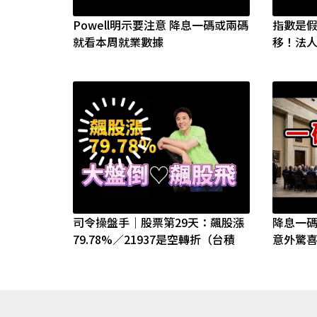
Powell明示要注意 降息一碼或兩碼
指數是
就看本周就業數據
移！法
司令操盤手｜股票第29天：飆股漲
降息一碼
79.78%／21937是空轉折（台積
意外驚喜
電、鴻海、AI、00939、00940、
ETF、期貨、債券、破發、崩盤、
轉折、金融）