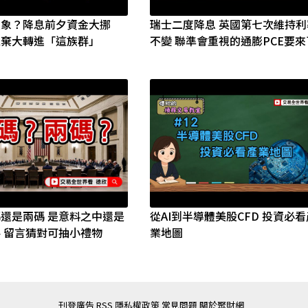
假象？降息前夕資金大挪
瑞士二度降息 英國第七次維持利
人棄大轉進「這族群」
不變 聯準會重視的通膨PCE要來
群益賣美股特斯拉開回家
還是兩碼 是意料之中還是
從AI到半導體美股CFD 投資必看
 留言猜對可抽小禮物
業地圖
刊登廣告
RSS
隱私權政策
常見問題
關於聚財網