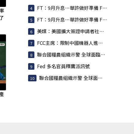
FT：9月升息…華許做好準備 Fed 主席坦承上任來犯了一些錯
率
了
FT：9月升息…華許做好準備 Fed 主席坦承上任來犯了一些錯
美媒：美國擴大簽證申請者社群審查 納入外國記者
FCC主席：限制中國機器人進口 旨在提振美國產能
聯合國糧農組織示警 全球面臨新一波糧食通膨
Fed 多名官員釋鷹派訊號
聯合國糧農組織示警 全球面臨新一波糧食通膨
產