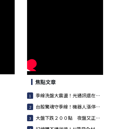
焦點文章
季線洗盤大震盪！光通訊還在噴，散熱強勢，BBU強...
台股驚魂守季線！機器人漲停潮爆發，記憶體還在...
大盤下跌２００點 夜盤又正在跌 反彈要結束了？