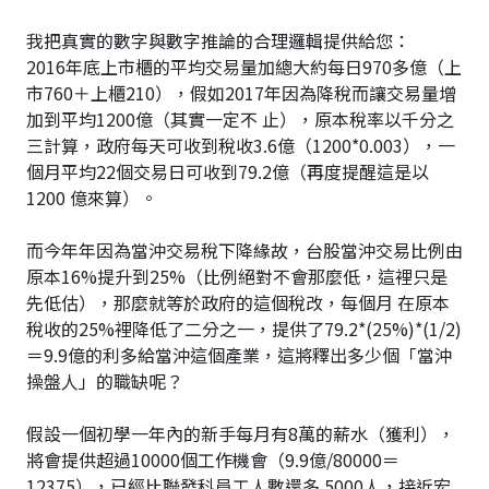
我把真實的數字與數字推論的合理邏輯提供給您：
2016年底上市櫃的平均交易量加總大約每日970多億（上
市760＋上櫃210），假如2017年因為降稅而讓交易量增
加到平均1200億（其實一定不 止），原本稅率以千分之
三計算，政府每天可收到稅收3.6億（1200*0.003），一
個月平均22個交易日可收到79.2億（再度提醒這是以
1200 億來算）。
而今年年因為當沖交易稅下降緣故，台股當沖交易比例由
原本16%提升到25%（比例絕對不會那麼低，這裡只是
先低估），那麼就等於政府的這個稅改，每個月 在原本
稅收的25%裡降低了二分之一，提供了79.2*(25%)*(1/2)
＝9.9億的利多給當沖這個產業，這將釋出多少個「當沖
操盤人」的職缺呢？
假設一個初學一年內的新手每月有8萬的薪水（獲利），
將會提供超過10000個工作機會（9.9億/80000＝
12375），已經比聯發科員工人數還多 5000人，接近宏