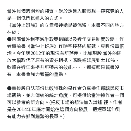
當沖具備週期短的特質，對於想進入股市想一窺究竟的人
是一個低門檻進入的方式。
《當沖上班族》的立意精神還是被保留，本書不同的地方
在於：
●因應當沖稅率減半政策過關以及近年交易制度改變，作
者將前書《當沖上班族》作時空接替的展延，頁數份量倍
增。今年與2012年的現況有所落差，比如現股 當沖的開
放大幅取代了原有的資券相抵、漲跌幅延展到±10%、
軟體在近年來提升所帶來的效能……，都這都是舊書沒
有，本書會強力著墨的重點。
●書後段日誌部份比較特殊的是作者分享操作邏輯與反市
場觀點，並非傳統的統計角度，可提供給當沖操作者一個
可以參考的新方向。(把反市場的想法加入論述 裡。作者
是在2014年年底才開始往這個方向發展，把短單延伸到
有能力去抓到趨勢的長單。)