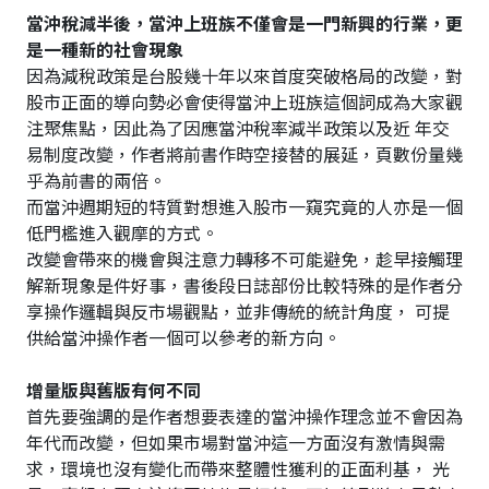
當沖稅減半後，當沖上班族不僅會是一門新興的行業，更
是一種新的社會現象
因為減稅政策是台股幾十年以來首度突破格局的改變，對
股市正面的導向勢必會使得當沖上班族這個詞成為大家觀
注聚焦點，因此為了因應當沖稅率減半政策以及近 年交
易制度改變，作者將前書作時空接替的展延，頁數份量幾
乎為前書的兩倍。
而當沖週期短的特質對想進入股市一窺究竟的人亦是一個
低門檻進入觀摩的方式。
改變會帶來的機會與注意力轉移不可能避免，趁早接觸理
解新現象是件好事，書後段日誌部份比較特殊的是作者分
享操作邏輯與反市場觀點，並非傳統的統計角度， 可提
供給當沖操作者一個可以參考的新方向。
增量版與舊版有何不同
首先要強調的是作者想要表達的當沖操作理念並不會因為
年代而改變，但如果市場對當沖這一方面沒有激情與需
求，環境也沒有變化而帶來整體性獲利的正面利基， 光