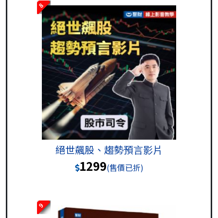
8
絕世飆股、趨勢預言影片
1299
(售價已折)
9