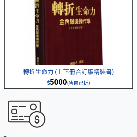
轉折生命力 (上下冊合訂版精裝書)
5000
(售價已折)