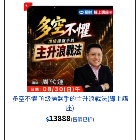
7
多空不懼 頂級操盤手的主升浪戰法(線上講
座)
13888
(售價已折)