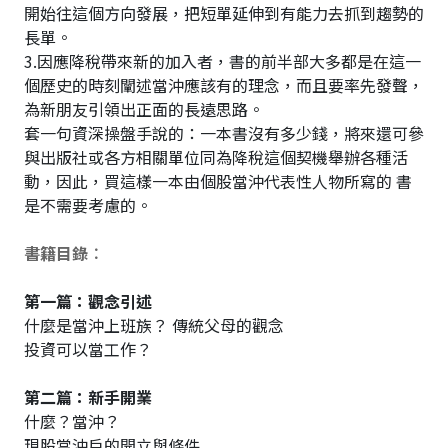
開始往這個方向發展，把短單延伸到有能力去抓到趨勢的
長單。
3.因應降稅帶來新的加入者，書的前半部大多都是在這一
個歷史的時刻闡述當沖應該有的理念，而且要率先發聲，
為新朋友引領出正面的長遠思路。
套一句資深操盤手說的：一本書沒有多少錢，將來還可參
與出版社或各方相關單位同為降稅這個契機舉辦各種活
動，因此，買這樣一本由個股當沖代表性人物所寫的 書
是不需要考慮的。
書籍目錄
︰
第一篇：觀念引述
什麼是當沖上班族？ 傳統父母的觀念
投資可以當工作？
第二篇：新手開業
什麼？當沖？
現股當沖戶的開立與條件