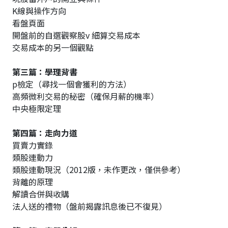
K線與操作方向
看盤頁面
開盤前的自選觀察股v 細算交易成本
交易成本的另一個觀點
第三篇：學理背書
p檢定（尋找一個會獲利的方法）
高頻微利交易的秘密（確保月薪的機率）
中央極限定理
第四篇：走向力道
買賣力實錄
類股連動力
類股連動現況（2012版，未作更改，僅供參考）
背離的原理
解讀合併與收購
法人送的禮物（盤前揭露訊息後已不復見）