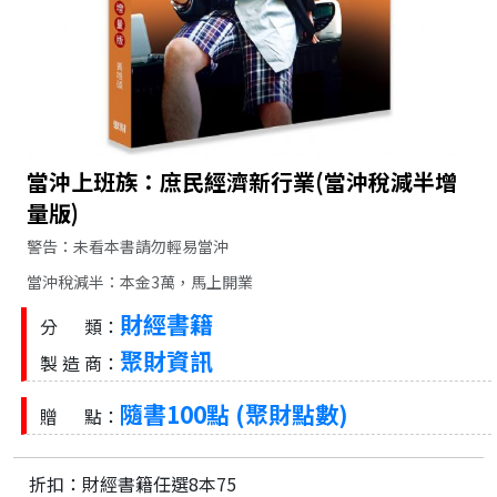
當沖上班族：庶民經濟新行業(當沖稅減半增
量版)
警告：未看本書請勿輕易當沖
當沖稅減半：本金3萬，馬上開業
財經書籍
分 類：
聚財資訊
製 造 商：
隨書100點 (聚財點數)
贈 點：
折扣：財經書籍任選8本75