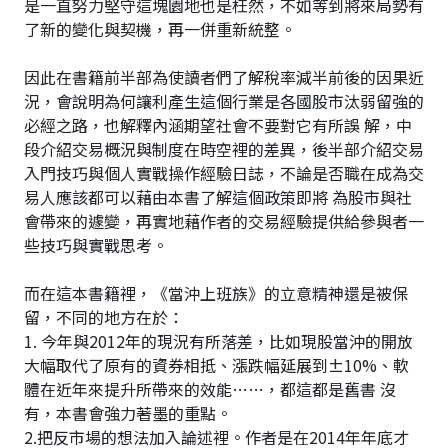
是一直努力堅守這塊園地也是枉然，不如等到將來局勢有
了新的變化與契機，再一併重新統整。
因此在書籍前半部為使讀者們了解稅率減半前後的因果近
況，會說明為何讓利產生這個行業是各國股市汰弱留強的
必經之路，也解釋內涵期望社會不要對它有所誤 解，中
段介紹交易概況與制度在時空裡的差異，後半部介紹交易
入門技巧與個人實戰操作經驗日誌，不論是否職在成為交
易人應該都可以藉由本書了解這個政策即將 為股市與社
會帶來的遽變，再實地藉作者的交易經驗提供給參與者一
些技巧與實戰思考。
而在這本書籍裡，《當沖上班族》的立意精神還是被保
留，不同的地方在於：
1. 今年與2012年的現況有所落差，比如現股當沖的開放
大幅取代了原有的資券相抵、漲跌幅延展到±10%、軟
體在近年來提升所帶來的效能……，都這都是舊書 沒
有，本書會強力著墨的重點。
2.把反市場的想法加入論述裡。作者是在2014年年底才