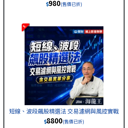
980
(售價已折)
5
短線、波段飆股精選法 交易濾網與風控實戰
8800
(售價已折)