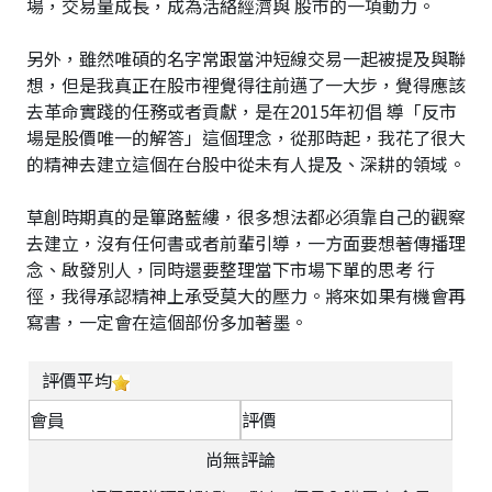
場，交易量成長，成為活絡經濟與 股市的一項動力。
另外，雖然唯碩的名字常跟當沖短線交易一起被提及與聯
想，但是我真正在股市裡覺得往前邁了一大步，覺得應該
去革命實踐的任務或者貢獻，是在2015年初倡 導「反市
場是股價唯一的解答」這個理念，從那時起，我花了很大
的精神去建立這個在台股中從未有人提及、深耕的領域。
草創時期真的是篳路藍縷，很多想法都必須靠自己的觀察
去建立，沒有任何書或者前輩引導，一方面要想著傳播理
念、啟發別人，同時還要整理當下市場下單的思考 行
徑，我得承認精神上承受莫大的壓力。將來如果有機會再
寫書，一定會在這個部份多加著墨。
評價平均
會員
評價
尚無評論