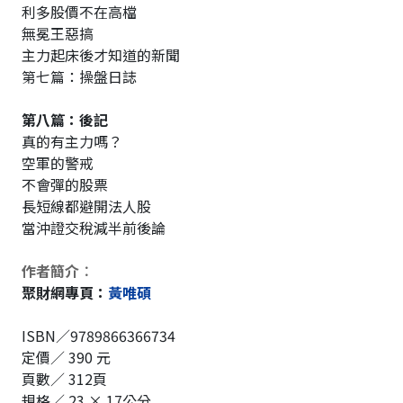
利多股價不在高檔
無冕王惡搞
主力起床後才知道的新聞
第七篇：操盤日誌
第八篇：後記
真的有主力嗎？
空軍的警戒
不會彈的股票
長短線都避開法人股
當沖證交稅減半前後論
作者簡介︰
聚財網專頁：
黃唯碩
ISBN／9789866366734
定價／ 390 元
頁數／ 312頁
規格／ 23 × 17公分