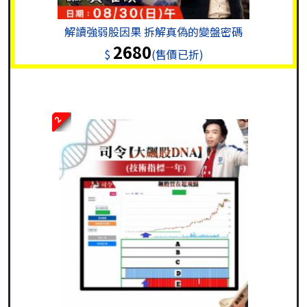
解讀強弱股因果 拆解真偽的變盤密碼
2680
$
(售價已折)
2