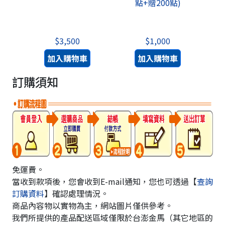
點+贈200點)
+影
$3,500
$1,000
加入購物車
加入購物車
訂購須知
免運費。
當收到款項後，您會收到E-mail通知，您也可透過【
查詢
訂購資料
】確認處理情況。
商品內容物以實物為主，網站圖片僅供參考。
我們所提供的產品配送區域僅限於台澎金馬（其它地區的