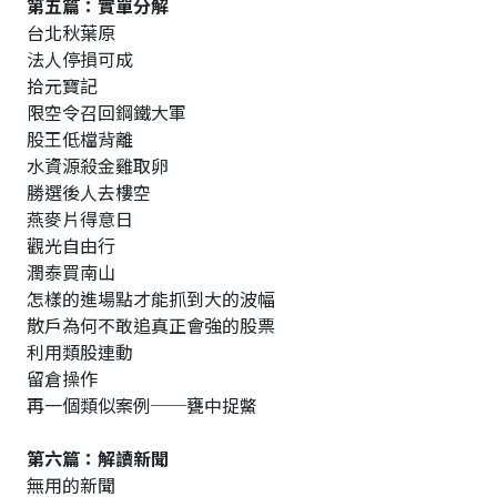
第五篇：實單分解
台北秋葉原
法人停損可成
拾元寶記
限空令召回鋼鐵大軍
股王低檔背離
水資源殺金雞取卵
勝選後人去樓空
燕麥片得意日
觀光自由行
潤泰買南山
怎樣的進場點才能抓到大的波幅
散戶為何不敢追真正會強的股票
利用類股連動
留倉操作
再一個類似案例──甕中捉鱉
第六篇：解讀新聞
無用的新聞