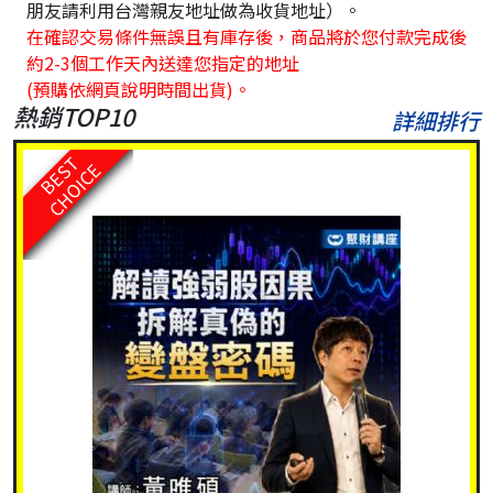
朋友請利用台灣親友地址做為收貨地址）。
在確認交易條件無誤且有庫存後，商品將於您付款完成後
約2-3個工作天內送達您指定的地址
(預購依網頁說明時間出貨)。
熱銷TOP10
詳細排行
BEST
CHOICE