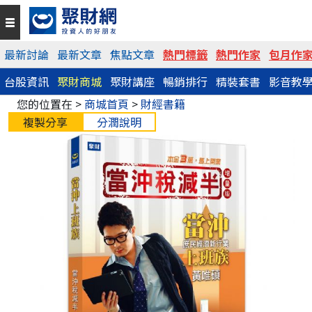
最新討論
最新文章
焦點文章
熱門標籤
熱門作家
包月作
台股資訊
聚財商城
聚財講座
暢銷排行
精裝套書
影音教
您的位置在 >
商城首頁
>
財經書籍
複製分享
分潤說明