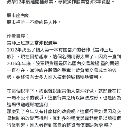
教學12年後離開補教業，專職操作股票當沖8年資歷。
股市座右銘
股市裡唯一不變的是人性。
作者自序︰
當沖上班族之
當沖稅減半
2012年我出了個人第一本有關當沖的著作《當沖上班
族》，現在回想起來，這個名詞用得太早了，因為一直到
2016年年底，股票現貨還是因為國內交易稅過 重的問題
一直存在，當沖族在股價的爭奪上背負著交易成本的劣
勢，始終沒有太多人進入這個領域穩穩地獲利。
在這個稅率下，我很難說服其他人當沖好做，就好像在打
一場不公平的戰爭，這個行業之所以無法成形，也是因為
進場很難輕鬆地獲利。
那麼到了今年又有什麼樣的改變呢？這個行業如果因為交
易稅制的改變而得利，其利多的程度與蓬勃度足以讓這個
行業興起，進入者得到滿意的薪資而使職缺激增 嗎？