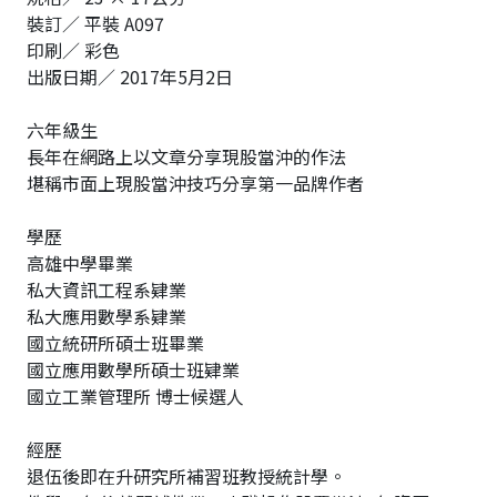
裝訂／ 平裝 A097
印刷／ 彩色
出版日期／ 2017年5月2日
六年級生
長年在網路上以文章分享現股當沖的作法
堪稱市面上現股當沖技巧分享第一品牌作者
學歷
高雄中學畢業
私大資訊工程系肄業
私大應用數學系肄業
國立統研所碩士班畢業
國立應用數學所碩士班肄業
國立工業管理所 博士候選人
經歷
退伍後即在升研究所補習班教授統計學。