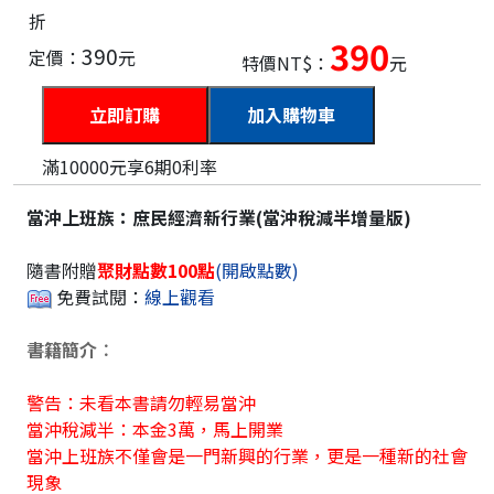
折
390
390
定價：
元
特價NT$：
元
加入購物車
滿10000元享6期0利率
當沖上班族：庶民經濟新行業(當沖稅減半增量版)
隨書附贈
聚財點數100點
(開啟點數)
免費試閱：
線上觀看
書籍
簡介︰
警告：未看本書請勿輕易當沖
當沖稅減半：本金3萬，馬上開業
當沖上班族不僅會是一門新興的行業，更是一種新的社會
現象