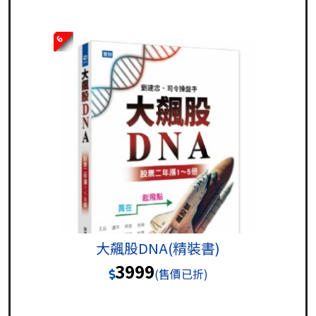
6
大飆股DNA(精裝書)
3999
(售價已折)