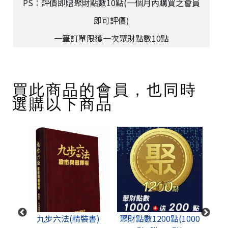
PS：評價即贈聚財點數10點(一個月內購買之會員
即可評價)
一筆訂單限獲一次聚財點數10點
買此商品的會員，也同時
選購以下商品
成功思
九步六法(精裝書)
聚財點數1200點(1000
股道