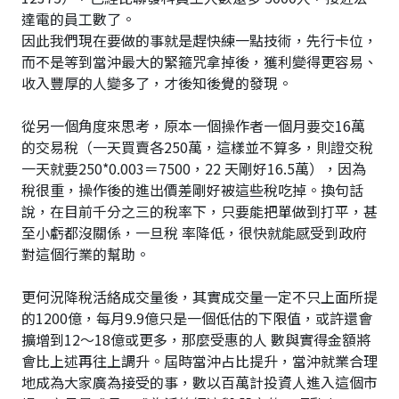
達電的員工數了。
因此我們現在要做的事就是趕快練一點技術，先行卡位，
而不是等到當沖最大的緊箍咒拿掉後，獲利變得更容易、
收入豐厚的人變多了，才後知後覺的發現。
從另一個角度來思考，原本一個操作者一個月要交16萬
的交易稅（一天買賣各250萬，這樣並不算多，則證交稅
一天就要250*0.003＝7500，22 天剛好16.5萬），因為
稅很重，操作後的進出價差剛好被這些稅吃掉。換句話
說，在目前千分之三的稅率下，只要能把單做到打平，甚
至小虧都沒關係，一旦稅 率降低，很快就能感受到政府
對這個行業的幫助。
更何況降稅活絡成交量後，其實成交量一定不只上面所提
的1200億，每月9.9億只是一個低估的下限值，或許還會
擴增到12～18億或更多，那麼受惠的人 數與實得金額將
會比上述再往上調升。屆時當沖占比提升，當沖就業合理
地成為大家廣為接受的事，數以百萬計投資人進入這個市