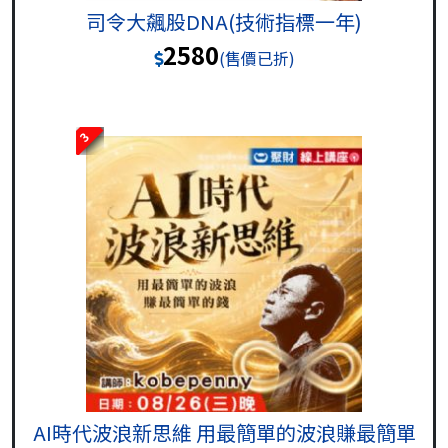
司令大飆股DNA(技術指標一年)
2580
(售價已折)
3
AI時代波浪新思維 用最簡單的波浪賺最簡單