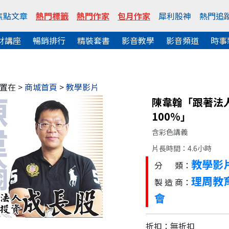
焦點文章
熱門標籤
熱門作家
包月作家
犀利股神
熱門追
財講座
暢銷排行
精裝套書
影音教學
影音頻道
時事
置在 >
商城首頁
>
教學影片
陳韋翰「跟著法
100%」
含彩色講義
片長時間：4.6小時
教學影
分 類：
理周教
製 造 商：
會
折扣：無折扣