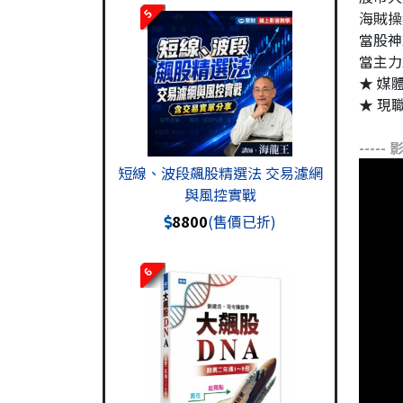
5
海賊操
當股神
當主力
★ 媒
★ 現
-----
短線、波段飆股精選法 交易濾網
與風控實戰
8800
(售價已折)
6