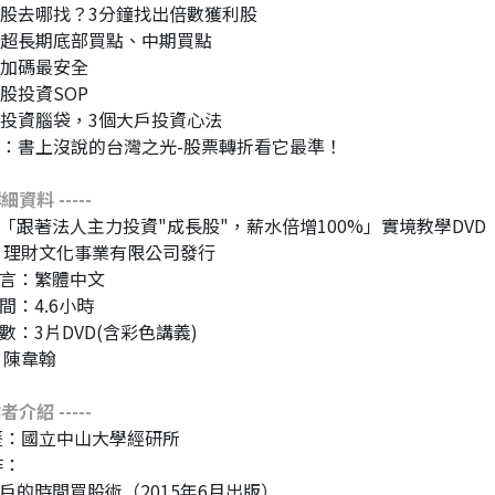
成長股去哪找？3分鐘找出倍數獲利股
大戶超長期底部買點、中期買點
這裡加碼最安全
長股投資SOP
換個投資腦袋，3個大戶投資心法
獨家：書上沒說的台灣之光-股票轉折看它最準！
 詳細資料 -----
「跟著法人主力投資"成長股"，薪水倍增100%」實境教學DVD
：理財文化事業有限公司發行
言：繁體中文
間：4.6小時
數：3片DVD(含彩色講義)
：陳韋翰
 作者介紹 -----
歷：國立中山大學經研所
作：
戶的時間買股術（2015年6月出版）