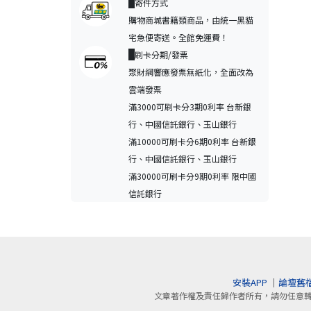
寄件方式
購物商城書籍類商品，由統一黑貓
宅急便寄送。全館免運費！
刷卡分期/發票
聚財網響應發票無紙化，全面改為
雲端發票
滿3000可刷卡分3期0利率 台新銀
行、中國信託銀行、玉山銀行
滿10000可刷卡分6期0利率 台新銀
行、中國信託銀行、玉山銀行
滿30000可刷卡分9期0利率 限中國
信託銀行
安裝APP
｜
論壇舊
文章著作權及責任歸作者所有，請勿任意