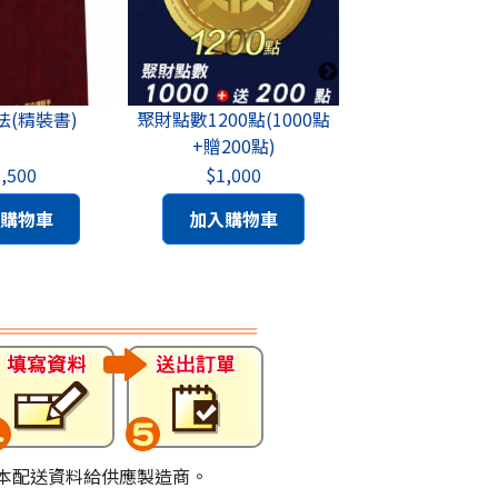
1200點(1000點
股道無間+股市斷捨離+影
羅威轉折攻擊
+贈200點)
音教學(艾斯操作大禮包)
1年
$1,000
$5,858
$5,8
加入購物車
加入購物車
加入購
基本配送資料給供應製造商。