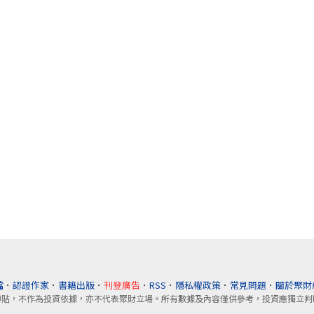
檔
．
認證作家
．
書籍出版
．
刊登廣告
．
RSS
．
隱私權政策
．
常見問題
．
關於聚財
轉貼，不作為投資依據，亦不代表聚財立場。所有數據及內容僅供參考，投資應獨立判