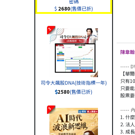
密碼
$
2680
(售價已折)
2
陳韋翰
-----
D
【華爾
只有1
司令大飆股DNA(技術指標一年)
只要能
2580
(售價已折)
股票要
3
-----
1. 
2. 
3. 