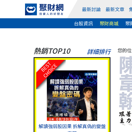
最新討論
最新文章
台股資訊
聚財商城
聚
熱銷TOP10
您的位
詳細排行
BEST
CHOICE
解讀強弱股因果 拆解真偽的變盤