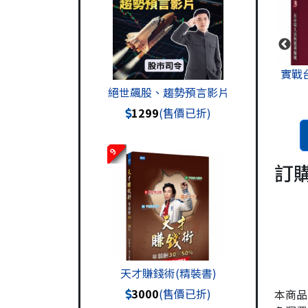
影
羅威轉折攻擊線(策略指標
實戰台指期3 (限量精裝書)
)
1年)
絕世飆股、趨勢預言影片
$5,888
$3,888
1299
(售價已折)
加入購物車
加入購物車
9
訂
天才賺錢術(精裝書)
3000
(售價已折)
本商品