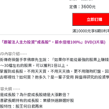
3600
定價：
元
滿10000元享6期0利
「跟著法人主力投資"成長股"，薪水倍增100%」DVD(3片裝)
VD內容介紹-----
街傳奇操盤手李佛摩先生說：「如果你不能從最強的股票上賺錢
0～30檔左右的股票，可以獲利1倍以上。
掌握到成長股，不用天天買，不用天天換，更不用隨時盯盤，因
去哪裡找？如何買？抱多久？是一輩子受用 與值得研究的投資
 內容大綱 -----
什麼是成長股？為什麼成長股總是大漲數倍？
法人喜歡長期持有的成長股：業績快速篩選好股
成長股特性：股王何日君再來