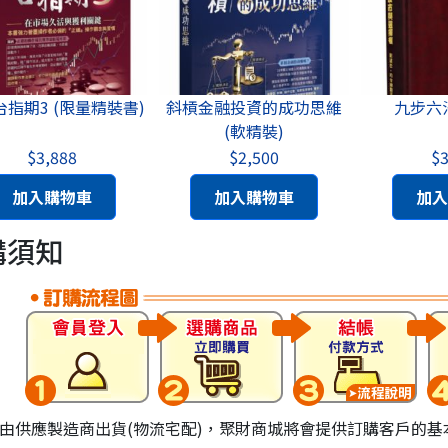
斜槓金融投資的成功思維
九步六法(精裝書)
聚財點數
(軟精裝)
$2,500
$3,500
加入購物車
加入購物車
購須知
由供應製造商出貨(物流宅配)，聚財商城將會提供訂購客戶的