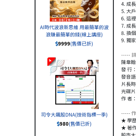
4. 
5. 
6. 
7. 成
AI時代波浪新思維 用最簡單的波
8. 
浪賺最簡單的錢(線上講座)
9. 
9999
(售價已折)
-----
4
陳韋翰
發 行
發音語
片長時
光碟片
作 者
-----
司令大飆股DNA(技術指標一季)
★ 學
980
(售價已折)
★ 著
股市大