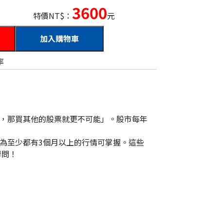
3600
特價NT$：
元
加入購物車
率
，那買其他的股票就更不可能」。股市每年
為至少都有3個月以上的行情可掌握。這些
學問！