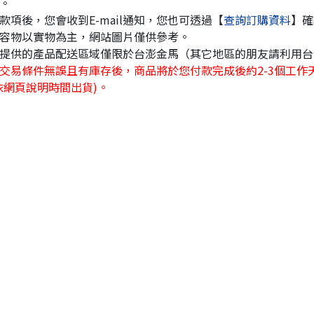
。
款項後，您會收到E-mail通知，您也可透過【
查詢訂購資料
】確
容物以實物為主，網站圖片僅供參考。
提供的產品配送區域僅限於台澎金馬（其它地區的朋友請利用台
交易條件無誤且有庫存後，商品將於您付款完成後約2-3個工作
依網頁說明時間出貨)。