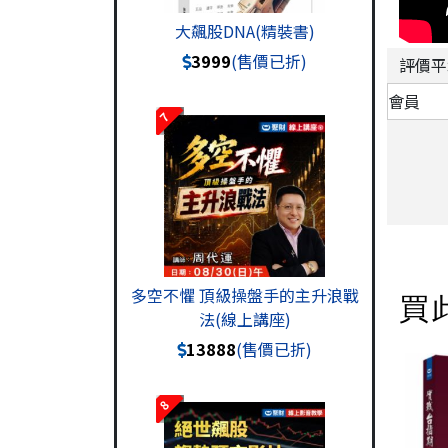
大飆股DNA(精裝書)
3999
(售價已折)
評價平
會員
7
多空不懼 頂級操盤手的主升浪戰
買
法(線上講座)
13888
(售價已折)
8