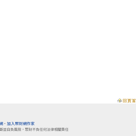
網
．
加入聚財網作家
斷並自負風險，聚財不負任何法律相關責任