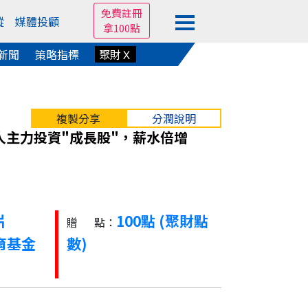
免費註冊
蹤
媒體投顧
拿100點
新聞
策略指標
聚財Ｘ
複製分享
分潤說明
人主力投資"成長股"，薪水倍增
片
100點 (聚財點
贈 點：
育基金
數)