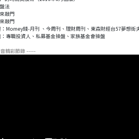
盤法
來敲門
來敲門
體：Momey錢-月刊 、今周刊、理財周刊、東森財經台57夢想街
職：專職投資人、私募基金操盤、家族基金會操盤
 影音精彩節錄 -----