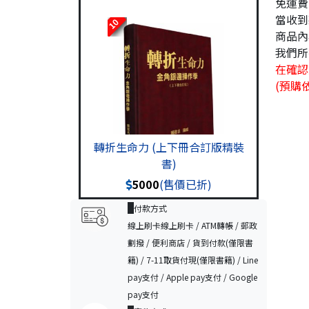
免運費
當收到
10
商品內
我們所
在確認
(預購
轉折生命力 (上下冊合訂版精裝
書)
5000
(售價已折)
付款方式
線上刷卡線上刷卡 / ATM轉帳 / 郵政
劃撥 / 便利商店 / 貨到付款(僅限書
籍) / 7-11取貨付現(僅限書籍) / Line
pay支付 / Apple pay支付 / Google
pay支付