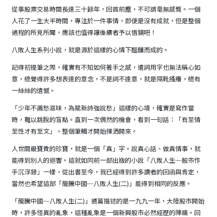
從事股票交易時間長達三十餘年，回首前塵，不可謂毫無感慨。一個
人花了一生大半時間，專注於一件事情，即便是沒有成就，但是整個
過程的所見所聞，應該也值得讓後續者予以借鏡吧！
八敗人生系列小說，就是源於這樣的心情下醞釀而成的。
記得初提筆之際，確實有不知如何著手之感，遣詞用字也無法稱心如
意，總覺得許多想表達的意念，不是詞不達意，就是隔靴搔癢，總有
一絲絲的遺憾。
「少年不識愁滋味，為賦新詩強說愁」這樣的心境，確實是寫作當
時，難以跳脫的盲點。直到一次偶然的機會，看到一句話：「有至情
至性才有至文」，整個筆觸才開始揮洒開來。
人世間最寶貴的珍寶，就是一個「真」字。說真心話、做真情事，就
能得到別人的迴響。這就如同前一部出版的小說「八敗人生─股市作
手沉浮錄」一樣，從出書至今，我已經得到許多讀者的回函與肯定，
當然也希望這部「龍騰中國─八敗人生(二)」能得到相同的反應。
「龍騰中國─八敗人生(二)」通篇描述的是一九九一年，大陸股市開始
時，許多怪異的亂象，這種亂象是一個新興股市必然經歷的陣痛。回