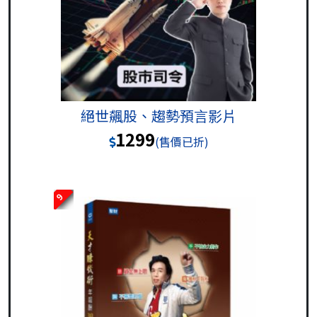
絕世飆股、趨勢預言影片
1299
(售價已折)
9