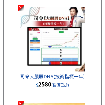
2
司令大飆股DNA(技術指標一年)
2580
(售價已折)
3