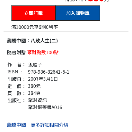
加入購物車
滿10000元享6期0利率
龍騰中國：八敗人生(二)
隨書附贈
聚財點數100點
作 者：
鬼股子
978-986-82641-5-1
ISBN
：
2007年3月1日
出版日：
380元
定 價：
384頁
頁 數：
聚財資訊
出版社：
聚財網叢書A016
龍騰中國
更多詳細相關介紹