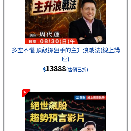
多空不懼 頂級操盤手的主升浪戰法(線上講
座)
13888
(售價已折)
8