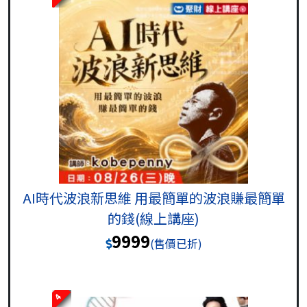
AI時代波浪新思維 用最簡單的波浪賺最簡單
的錢(線上講座)
9999
(售價已折)
4