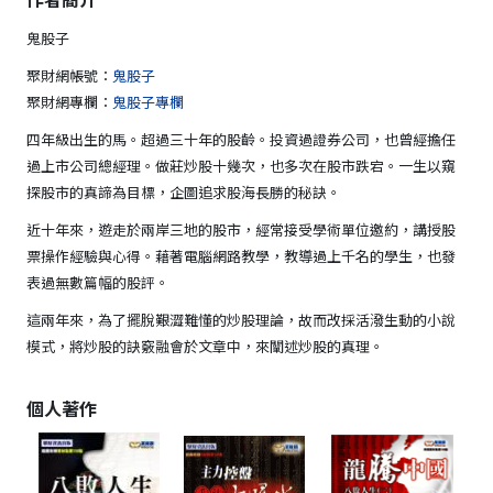
鬼股子
聚財網帳號：
鬼股子
聚財網專欄：
鬼股子專欄
四年級出生的馬。超過三十年的股齡。投資過證券公司，也曾經擔任
過上市公司總經理。做莊炒股十幾次，也多次在股市跌宕。一生以窺
探股市的真諦為目標，企圖追求股海長勝的秘訣。
近十年來，遊走於兩岸三地的股市，經常接受學術單位邀約，講授股
票操作經驗與心得。藉著電腦網路教學，教導過上千名的學生，也發
表過無數篇幅的股評。
這兩年來，為了擺脫艱澀難懂的炒股理論，故而改採活潑生動的小說
模式，將炒股的訣竅融會於文章中，來闡述炒股的真理。
個人著作