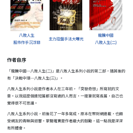
八敗人生
龍騰中國
主力控盤手法大曝光
股市作手沉浮錄
八敗人生(二)
作者自序
「龍騰中國─八敗人生(二)」是八敗人生系列小說的第二部，隨其後的
有「決戰中環─八敗人生(三)」。
八敗人生系列小說是作者本人在三年前，「突發奇想」所寫就的文
章。以我這麼個連短篇都沒寫過的人而言，一提筆就寫長篇，自己也
覺得很不可思議。
八敗人生系列小說，前後花了一年多寫成，原本在聚財網連載，也頗
受網友的青睞與迴響。掌聲確實是作者最大的鼓勵，這一點我是深深
有所體會。