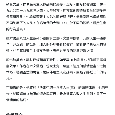
通篇文章，作者藉著主人翁薛靖的經歷，直接、間接的描繪出，在一
九九○至一九九五年之間，大陸股市、期市草創階段所發生的許多光
怪陸離現象。也希望藉著主人翁的眼光與視野，盡量呈現出海峽兩岸
不同制度下的人民，在這時代的大潮中，由於不同的觀點，所產生出
的行為差異。
這本書是八敗人生系列小說的第二部，文章中依循「八敗人生─股市
作手浮沉錄」的筆調，加入對各地美食的描述。飲食是作者私人的嗜
好，也希望藉著手上這支禿筆，表達對美食的點滴崇敬之情。
股市加美食，題材已經頗具可看性，如果再加上感情，相信就更添戲
劇效果。作者在本文塑造一位女主角─葉靈，這是個感情豐富、性情
乖巧、聰穎靈慧的角色，她陪伴著主人翁薛靖，度過了將近七年的時
光。
可預告的是，她將於「決戰中環─八敗人生(三)」的結局死去。她的死
去，給薛靖帶來無限的懷念與哀思，也為通篇八敗人生系列，畫下一
個淒美的結局。
作者簡介