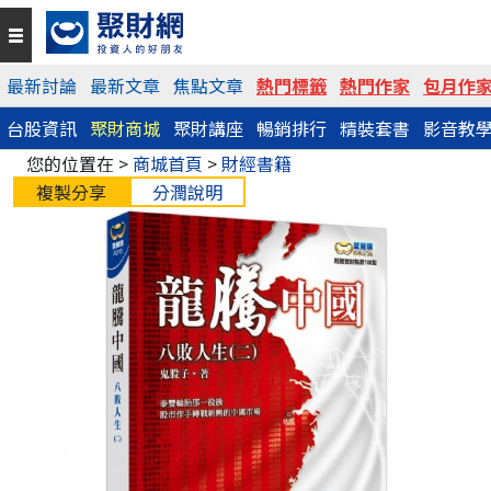
最新討論
最新文章
焦點文章
熱門標籤
熱門作家
包月作
台股資訊
聚財商城
聚財講座
暢銷排行
精裝套書
影音教
您的位置在 >
商城首頁
>
財經書籍
複製分享
分潤說明