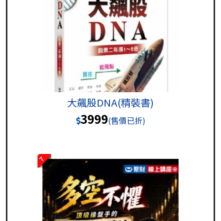
大飆股DNA(精裝書)
3999
(售價已折)
7