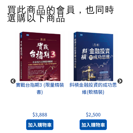
買此商品的會員，也同時
選購以下商品
成功思
九步六法(精裝書)
聚財點數1200點(1000
股道
點+贈200點)
+影
$3,500
$1,000
加入購物車
加入購物車