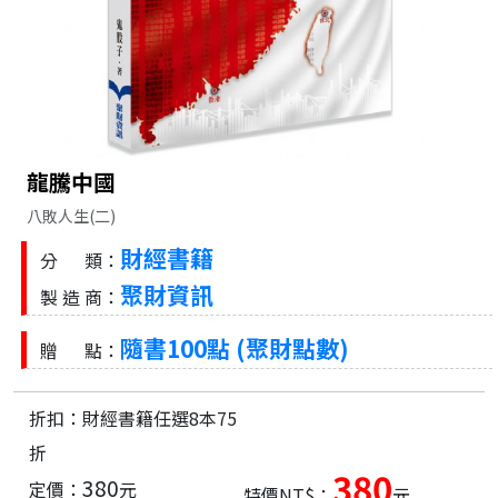
龍騰中國
八敗人生(二)
財經書籍
分 類：
聚財資訊
製 造 商：
隨書100點 (聚財點數)
贈 點：
折扣：財經書籍任選8本75
折
380
380
定價：
元
特價NT$：
元