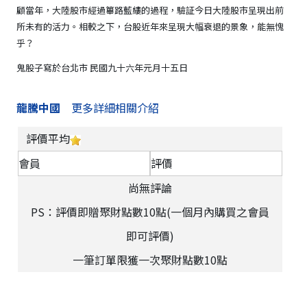
顧當年，大陸股市經過篳路藍縷的過程，驗証今日大陸股市呈現出前
所未有的活力。相較之下，台股近年來呈現大幅衰退的景象，能無愧
乎？
鬼股子寫於台北市 民國九十六年元月十五日
龍騰中國
更多詳細相關介紹
評價平均
會員
評價
尚無評論
PS：評價即贈聚財點數10點(一個月內購買之會員
即可評價)
一筆訂單限獲一次聚財點數10點