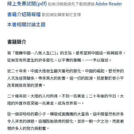
線上免費試閱(pdf)
如無法開啟請先下載閱讀器
Adobe Reader
書籍介紹簡報檔
歡迎網友轉寄幫忙宣傳
本書相關討論主題
書籍簡介
寫「龍騰中國─八敗人生(二)」的主旨，是希望將中國這一新興股市，
從無至有所產生的許多變化，以平實的筆觸，一一予以描述。
近二十年來，中國大陸發生翻天覆地的變化，中國的崛起，替世界的
人文及經貿關係，帶來莫大的影響。這一切的起源，就是繫於鄧小平
改革開放政策的落實。
二十幾年前，大陸的人均所得，不到一百美金；二十年後的今日，大
陸的外匯存底突破一兆美金，成為世界第一。
從一個苦哈哈的窮小子，轉變成面團團的大富翁，這中間當然有許多
令人深思的課題。這種脫胎換骨的變化，並非一朝一夕之功，而是累
積許多人的努力與勤奮。