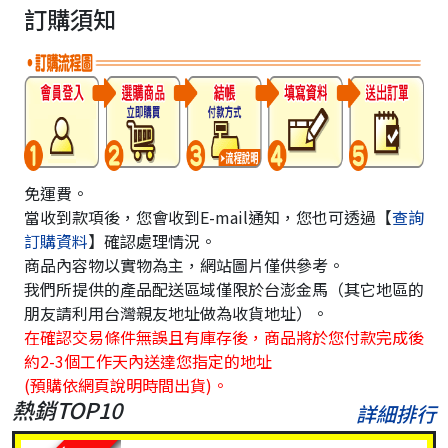
訂購須知
免運費。
當收到款項後，您會收到E-mail通知，您也可透過【
查詢
訂購資料
】確認處理情況。
商品內容物以實物為主，網站圖片僅供參考。
我們所提供的產品配送區域僅限於台澎金馬（其它地區的
朋友請利用台灣親友地址做為收貨地址）。
在確認交易條件無誤且有庫存後，商品將於您付款完成後
約2-3個工作天內送達您指定的地址
(預購依網頁說明時間出貨)。
熱銷TOP10
詳細排行