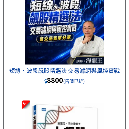
短線、波段飆股精選法 交易濾網與風控實戰
8800
(售價已折)
6