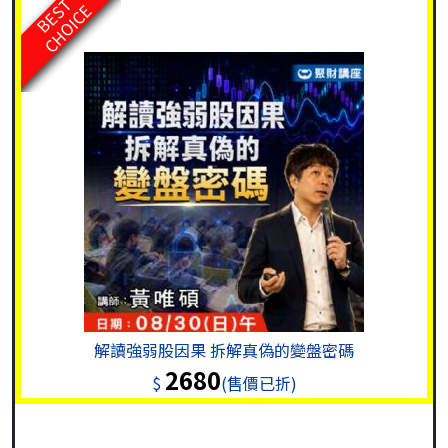
BEST
CHOICE
解讀強弱股因果 拆解真偽的變盤密碼
2680
$
(售價已折)