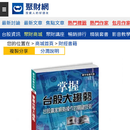
最新討論
最新文章
焦點文章
熱門標籤
熱門作家
包月作
台股資訊
聚財商城
聚財講座
暢銷排行
精裝套書
影音教
您的位置在 >
商城首頁
>
財經書籍
複製分享
分潤說明