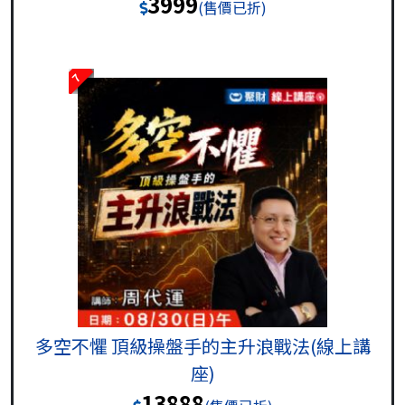
3999
(售價已折)
7
多空不懼 頂級操盤手的主升浪戰法(線上講
座)
13888