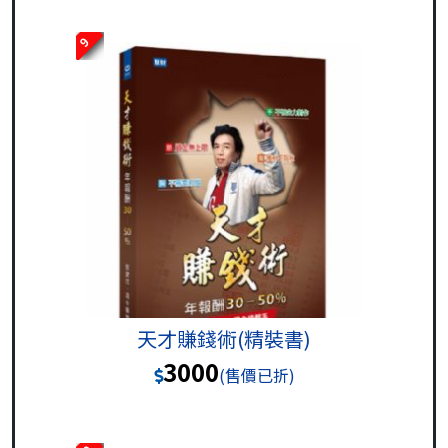
9
天才賺錢術(精裝書)
3000
(售價已折)