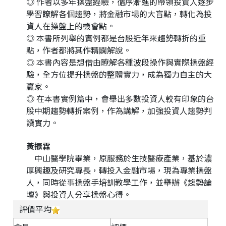
◎ 作者以多年操盤經驗，循序漸進的帶領投資人逐步
學習瞭解各個趨勢，將金融市場的大盲點，轉化為投
資人在操盤上的機會點。
◎ 本書所列舉的實例都是台股近年來趨勢轉折的重
點，作者都將其作精闢解說。
◎ 本書內容是想借由瞭解各種波段操作與實際操盤經
驗，全方位提升操盤的整體實力，成為獨力自主的大
贏家。
◎ 在本書實例篇中，會舉出多數投資人較有印象的台
股中期趨勢轉折案例，作為講解，加強投資人趨勢判
讀實力。
黃振霖
中山醫學院畢業，原服務於生技醫療產業，基於濃
厚興趣及研究專長，轉投入金融市場，現為專業操盤
人，同時從事操盤手培訓教學工作，並舉辦《趨勢論
壇》與投資人分享操盤心得。
評價平均