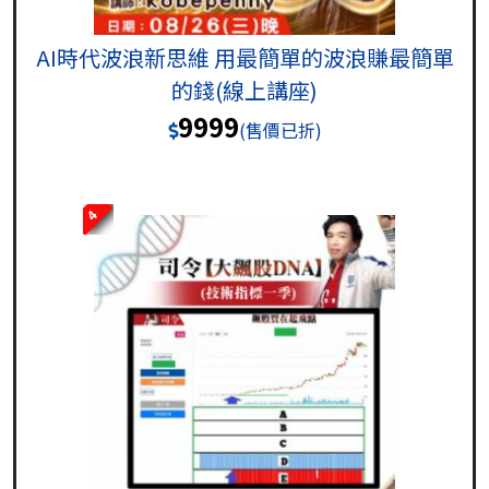
AI時代波浪新思維 用最簡單的波浪賺最簡單
的錢(線上講座)
9999
(售價已折)
4