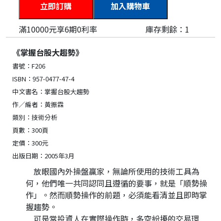
加入購物車
滿10000元享6期0利率
庫存剩餘：
1
《掌握台股大趨勢》
書號：F206
ISBN：957-0477-47-4
中文書名：掌握台股大趨勢
作∕編者：黃振霖
類別：技術分析
頁數：300頁
定價：300元
出版日期：2005年3月
放眼國內外操盤贏家，無論所使用的技術工具為
何，他們唯一共同認同且遵循的要事，就是「順勢操
作」。然而順勢操作的前題，必須能看清並且即時掌
握趨勢。
可是當投資人在實際操作時，多空紛擾的交易環