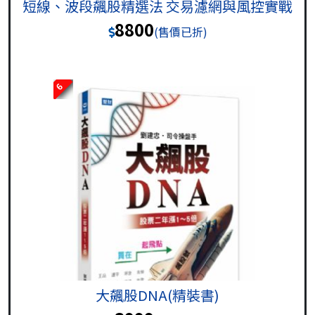
短線、波段飆股精選法 交易濾網與風控實戰
8800
(售價已折)
6
大飆股DNA(精裝書)