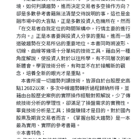
境，如何判讀趨勢，進而決定交易者多空操作方向？
卻是多數參考書籍無法清楚交待說明的事，這也是金
融市場中的大盲點，正是多數投資人危機所在。然而
『在交易者自我定位的時間架構中，行情主要的進行
方向。』正是本書要與投資人分享的重點，進而一語
道破趨勢在交易所佔的重要地位。本書同時將波形、
切線、曲線等幾項十分單純的技術工具，藉由另一種
角度解說，使投資人對於以往所學，有不同層次的嶄
新體會。學習技術分析，有時並不在於接觸新的觀
念，培養全新的眼光才是重點。
本書所提一切趨勢判讀技術，皆源自於台股歷史高
點12682以來，多次中線趨勢轉折過程歸納所得，並
藉由台股歷史案例的實際操作經驗對照解說，少了傳
統技術分析的學理性，卻滿足了操盤需求的實務性。
畢竟技術分析是工具；操盤賺錢才是目的。對於國內
股票及期貨交易者而言，《掌握台股大趨勢》是一本
最為實用、實際的參考書籍。
※本書特色：