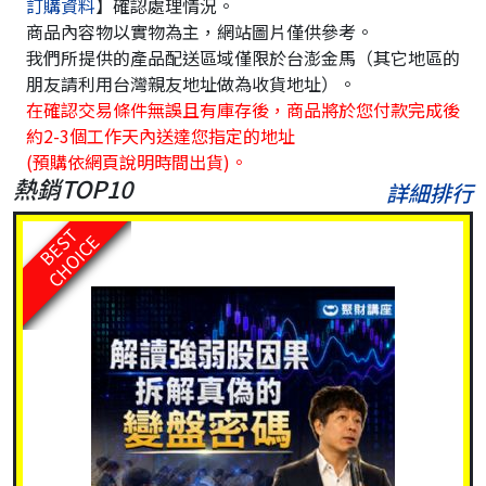
訂購資料
】確認處理情況。
商品內容物以實物為主，網站圖片僅供參考。
我們所提供的產品配送區域僅限於台澎金馬（其它地區的
朋友請利用台灣親友地址做為收貨地址）。
在確認交易條件無誤且有庫存後，商品將於您付款完成後
約2-3個工作天內送達您指定的地址
(預購依網頁說明時間出貨)。
熱銷TOP10
詳細排行
BEST
CHOICE