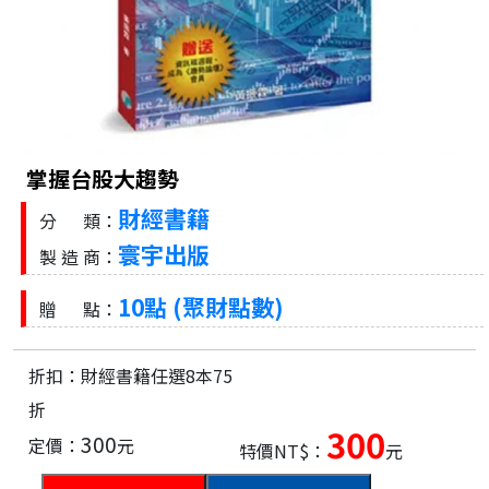
掌握台股大趨勢
財經書籍
分 類：
寰宇出版
製 造 商：
10點 (聚財點數)
贈 點：
折扣：財經書籍任選8本75
折
300
300
定價：
元
特價NT$：
元