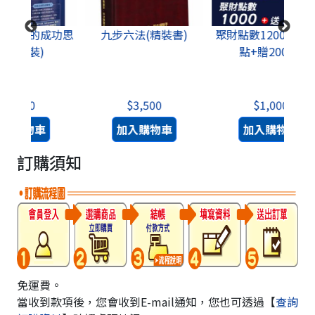
成功思
九步六法(精裝書)
聚財點數1200點(1000
股道
點+贈200點)
+影
$3,500
$1,000
加入購物車
加入購物車
訂購須知
免運費。
當收到款項後，您會收到E-mail通知，您也可透過【
查詢