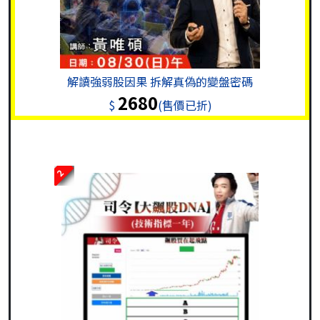
解讀強弱股因果 拆解真偽的變盤密碼
2680
$
(售價已折)
2