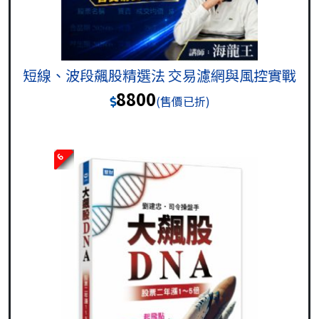
短線、波段飆股精選法 交易濾網與風控實戰
8800
(售價已折)
6