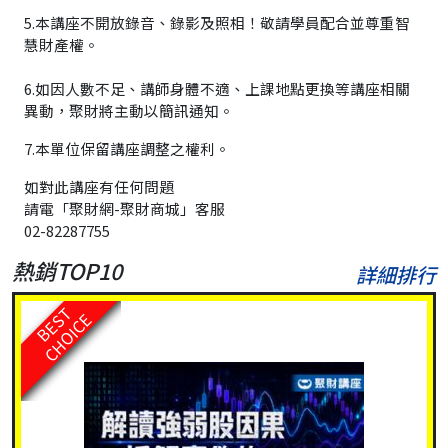
5.本講座不開放錄音、錄影及照相！敬請學員配合並尊重智
慧財產權。
6.
如因人數不足、講師身體不適、上課地點更換等講座相關
異動，聚財將主動以簡訊通知。
7.本單位保留講座調整之權利。
如對此講座有任何問題
請電「聚財網-聚財商城」客服
02-82287755
熱銷TOP10
詳細排行
BEST
CHOICE