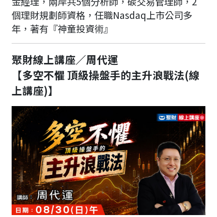
金經理，兩岸共5個分析師，碳交易管理師，2
個理財規劃師資格，任職Nasdaq上市公司多
年，著有『神童投資術』
聚財線上講座／周代運
【多空不懼 頂級操盤手的主升浪戰法(線
上講座)】