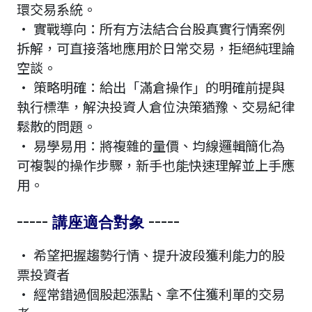
環交易系統。
· 實戰導向：所有方法結合台股真實行情案例
拆解，可直接落地應用於日常交易，拒絕純理論
空談。
· 策略明確：給出「滿倉操作」的明確前提與
執行標準，解決投資人倉位決策猶豫、交易紀律
鬆散的問題。
· 易學易用：將複雜的量價、均線邏輯簡化為
可複製的操作步驟，新手也能快速理解並上手應
用。
-----
-----
講座適合對象
· 希望把握趨勢行情、提升波段獲利能力的股
票投資者
· 經常錯過個股起漲點、拿不住獲利單的交易