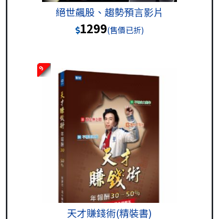
絕世飆股、趨勢預言影片
1299
(售價已折)
9
天才賺錢術(精裝書)