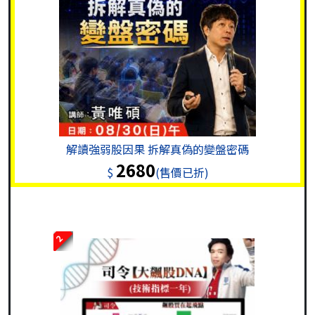
解讀強弱股因果 拆解真偽的變盤密碼
2680
$
(售價已折)
2