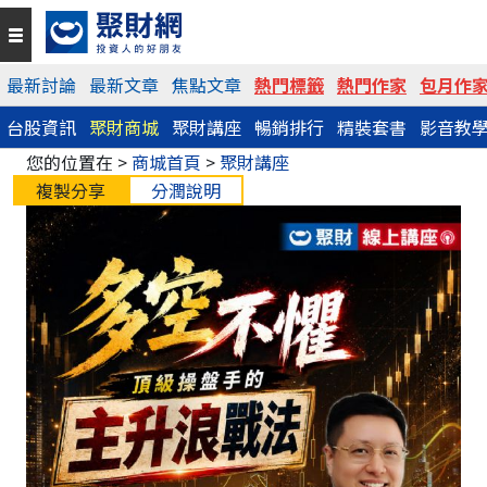
最新討論
最新文章
焦點文章
熱門標籤
熱門作家
包月作
台股資訊
聚財商城
聚財講座
暢銷排行
精裝套書
影音教
您的位置在 >
商城首頁
>
聚財講座
複製分享
分潤說明