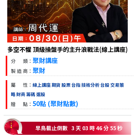
多空不懼 頂級操盤手的主升浪戰法(線上講座)
聚財講座
分 類：
聚財
製 造 商：
屬 性：
線上講座
期貨
股票
台指
技術分析
台股
交易策
略
財商
籌碼
選股
50點 (聚財點數)
贈 點：
早鳥截止倒數
3
天
03
時
46
分
53
秒