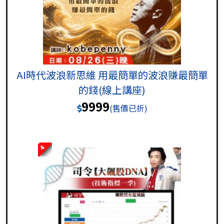
AI時代波浪新思維 用最簡單的波浪賺最簡單
的錢(線上講座)
9999
(售價已折)
4