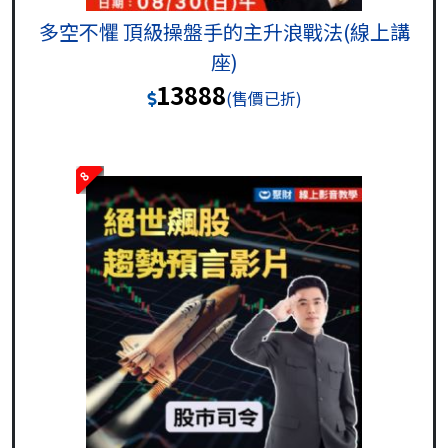
多空不懼 頂級操盤手的主升浪戰法(線上講
座)
13888
(售價已折)
8