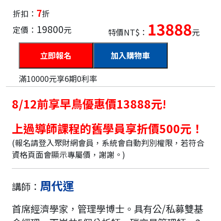
7
折扣：
折
13888
19800
定價：
元
特價NT$：
元
加入購物車
滿10000元享6期0利率
8/12前享早鳥優惠價13888元!
上過導師課程的舊學員享折價500元！
(報名請登入聚財網會員，系統會自動判別權限，若符合
資格頁面會顯示專屬價，謝謝。)
周代運
講師：
首席經濟學家，管理學博士。具有公/私募雙基