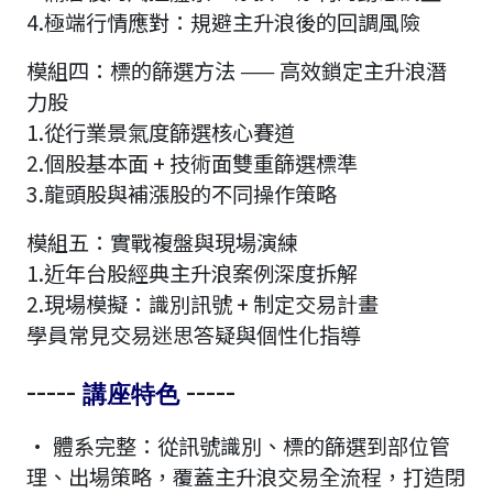
4.極端行情應對：規避主升浪後的回調風險
模組四：標的篩選方法 —— 高效鎖定主升浪潛
力股
1.從行業景氣度篩選核心賽道
2.個股基本面 + 技術面雙重篩選標準
3.龍頭股與補漲股的不同操作策略
模組五：實戰複盤與現場演練
1.近年台股經典主升浪案例深度拆解
2.現場模擬：識別訊號 + 制定交易計畫
學員常見交易迷思答疑與個性化指導
-----
-----
講座特色
· 體系完整：從訊號識別、標的篩選到部位管
理、出場策略，覆蓋主升浪交易全流程，打造閉