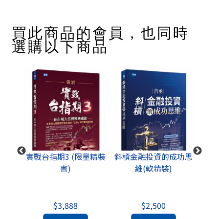
買此商品的會員，也同時
選購以下商品
策略指
實戰台指期3 (限量精裝
斜槓金融投資的成功思
股票
書)
維(軟精裝)
$3,888
$2,500