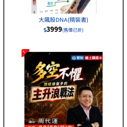
大飆股DNA(精裝書)
3999
(售價已折)
7