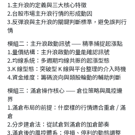
1.主升浪的定義與三大核心特徵
2.台股市場主升浪行情的形成動因
3.反彈浪與主升浪的關鍵判斷標準，避免誤判行
情
模組二：主升浪啟動訊號 —— 精準捕捉起漲點
1.量價結構：主升浪啟動的量能確認訊號
2.均線系統：多週期均線共振的起漲型態
3.K 線型態：突破型 K 線與平台整理的介入時機
4.資金維度：籌碼流向與類股輪動的輔助判斷
模組三：滿倉操作核心 —— 倉位策略與風控邊
界
1.滿倉布局的前提：什麼樣的行情適合重倉 / 滿
倉
2.分步建倉法：從試倉到滿倉的加倉節奏
3.滿倉後的風控體系：停損、停利的動態調整