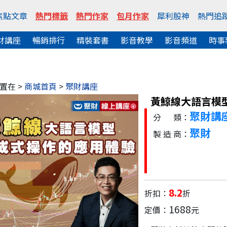
焦點文章
熱門標籤
熱門作家
包月作家
犀利股神
熱門追
財講座
暢銷排行
精裝套書
影音教學
影音頻道
時事
置在 >
商城首頁
>
聚財講座
黃鯨線大語言模
聚財講
分 類：
聚財
製 造 商：
8.2
折扣：
折
1688
定價：
元