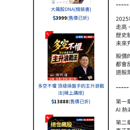
----
大飆股DNA(精裝書)
3999
(售價已折)
20
走高
歷史
7
未來
股價
都會
道股
----
多空不懼 頂級操盤手的主升浪戰
法(線上講座)
第一章
13888
(售價已折)
AI
8
第二