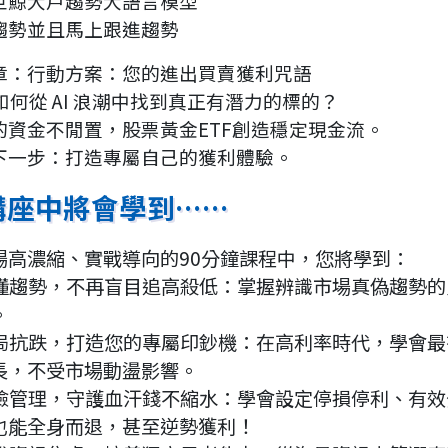
巨鯨大戶趨勢大語言模型
趨勢並且馬上跟進趨勢
章：行動方案：您的進出買賣獲利咒語
6如何從 AI 浪潮中找到真正有潛力的標的？
的資金不閒置，股票黃金ETF創造穩定現金流。
下一步：打造專屬自己的獲利體驗。
講座中將會學到……
場高濃縮、實戰導向的90分鐘課程中，您將學到：
看懂趨勢，不再盲目追高殺低：掌握辨識市場真偽趨勢的火
。
佈局抗跌，打造您的專屬印鈔機：在高利率時代，學會
長，不受市場動盪影響。
風險管理，守護血汗錢不縮水：學會設定停損停利、有
也能全身而退，甚至逆勢獲利！