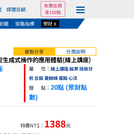
免費註冊
蹤
媒體投顧
拿100點
新聞
策略指標
聚財Ｘ
複製分享
分潤說明
型生成式操作的應用體驗(線上講座)
座
屬 性：
線上講座
股票
技術分
析
台股
黃鯨線
選股
心法
20點 (聚財點
贈 點：
數)
1388
特價NT$：
元