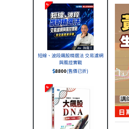
5
短線、波段飆股精選法 交易濾網
與風控實戰
8800
(售價已折)
6