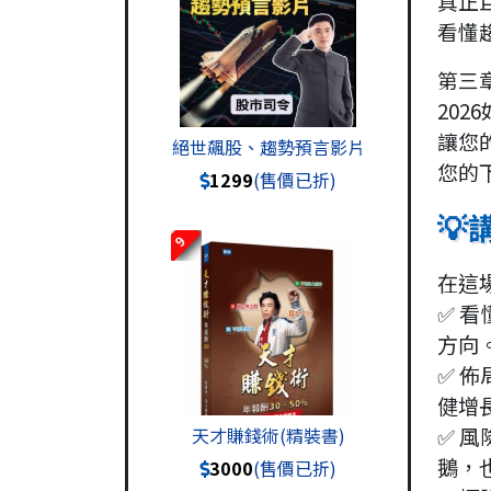
真正
看懂
第三
202
讓您
絕世飆股、趨勢預言影片
您的
1299
(售價已折)

9
在這
✅ 
方向
✅ 
健增
✅ 
天才賺錢術(精裝書)
鵝，
3000
(售價已折)