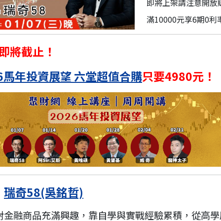
即將上架請注意開放
滿10000元享6期0利
即將截止！
26馬年投資展望 六堂超值合購
只要4980元！
瑞奇58(吳銘哲)
：
對金融商品充滿興趣，靠自學與實戰經驗累積，從高學