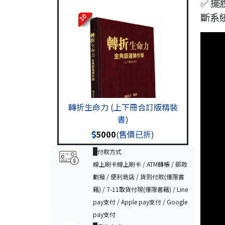
✅ 
斷系
10
轉折生命力 (上下冊合訂版精裝
書)
5000
(售價已折)
付款方式
線上刷卡線上刷卡 / ATM轉帳 / 郵政
劃撥 / 便利商店 / 貨到付款(僅限書
籍) / 7-11取貨付現(僅限書籍) / Line
pay支付 / Apple pay支付 / Google
pay支付