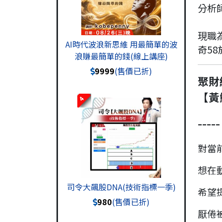
分析
現職
AI時代波浪新思維 用最簡單的波
奇5
浪賺最簡單的錢(線上講座)
9999
(售價已折)
聚財
【黃
4
----
對當
想在
司令大飆股DNA(技術指標一季)
希望
980
(售價已折)
厭倦