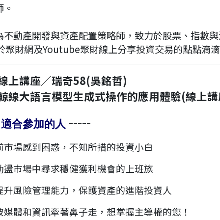
師。
為不動產開發與資產配置策略師，致力於股票、指數與
8於聚財網及Youtube聚財線上分享投資交易的點點滴
線上講座／瑞奇58(吳銘哲)
鯨線大語言模型生成式操作的應用體驗(線上講
-
-----
適合參加的人
前市場感到困惑，不知所措的投資小白
動盪市場中尋求穩健獲利機會的上班族
提升風險管理能力，保護資產的進階投資人
被媒體和資訊牽著鼻子走，想掌握主導權的您！