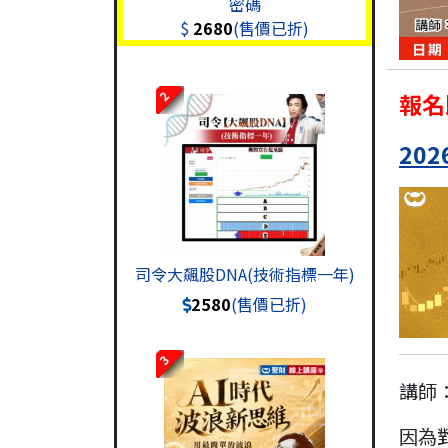
密碼
$
2680
(售價已折)
報名
2
20
司令大飆股DNA(技術指標一年)
2580
(售價已折)
3
講師
因為