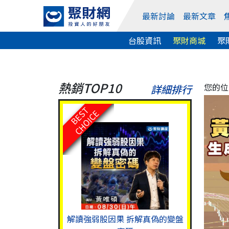
最新討論
最新文章
台股資訊
聚財商城
聚
熱銷TOP10
您的位
詳細排行
BEST
CHOICE
解讀強弱股因果 拆解真偽的變盤