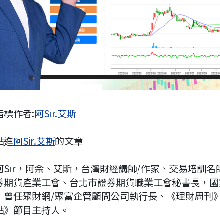
指標作者:
阿Sir.艾斯
點進
阿Sir.艾斯
的文章
ir，阿佘、艾斯，台灣財經講師/作家、交易培訓名
券期貨產業工會、台北市證券期貨職業工會秘書長，國
，曾任聚財網/聚富企管顧問公司執行長、《理財周刊
點》節目主持人。