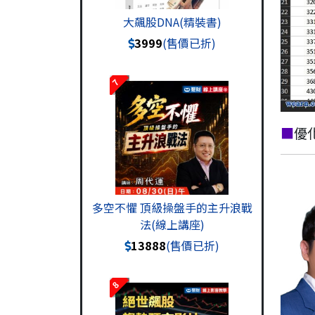
大飆股DNA(精裝書)
3999
(售價已折)
7
■
優
多空不懼 頂級操盤手的主升浪戰
法(線上講座)
13888
(售價已折)
8