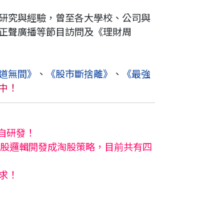
研究與經驗，曾至各大學校、公司與
正聲廣播等節目訪問及《理財周
道無間》
、
《股市斷捨離》
、
《最強
中！
親自研發！
選股邏輯開發成淘股策略，目前共有四
求！