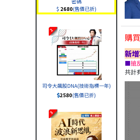
密碼
$
2680
(售價已折)
2
購
新增
■
搶
共計
司令大飆股DNA(技術指標一年)
2580
(售價已折)
3