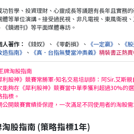
成功哲學、投資理財、心靈成長等議題有長年且實務的
團體等單位演講。接受過民視、非凡電視、東風衛視、
、《鏡週刊》等平面媒體專訪。
個人著作：
《錢奴》、《零虧損》、
《一定贏》
、
《股
改造指南》
、
《真．台指無雙當沖奧義》
精裝書正熱賣
 王牌淘股指南
犀利股神》競賽常勝軍-知名交易培訓師：阿Sir.艾斯
次能夠在《犀利股神》競賽當中單季獲利超過30%的
略指標。
期公開競賽實績掛保證，一次滿足不同使用者的淘股需
淘股指南 (策略指標1年)