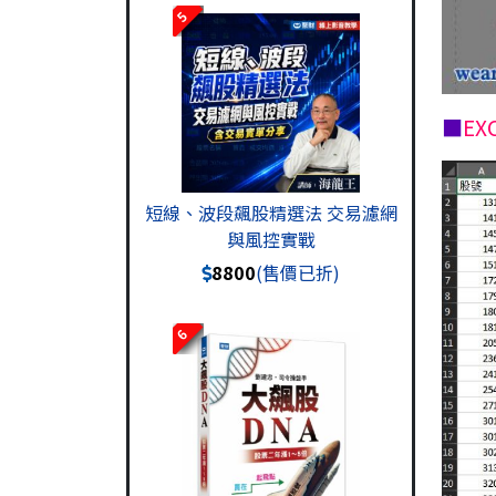
5
■
EX
短線、波段飆股精選法 交易濾網
與風控實戰
8800
(售價已折)
6