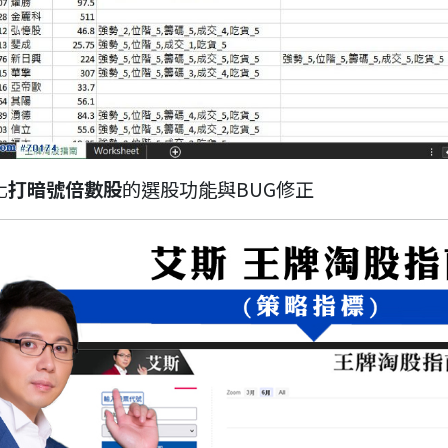
化
打暗號倍數股
的選股功能與BUG修正