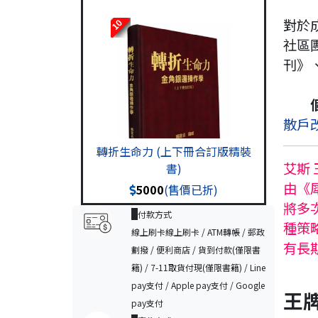
對於
10
社區
刊》
散戶
轉折生命力 (上下冊合訂版精裝
艾斯
書)
由《
5000
(售價已折)
將多
付款方式
種策
線上刷卡線上刷卡 / ATM轉帳 / 郵政
有長
劃撥 / 便利商店 / 貨到付款(僅限書
籍) / 7-11取貨付現(僅限書籍) / Line
pay支付 / Apple pay支付 / Google
王牌
pay支付