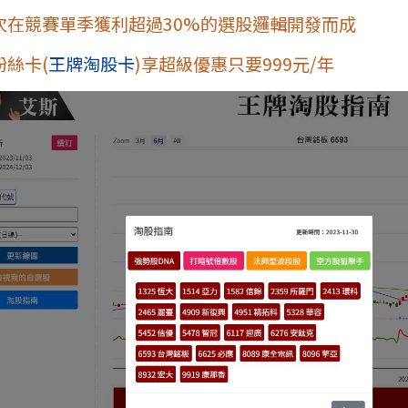
次在競賽單季獲利超過30%的選股邏輯開發而成
粉絲卡(
王牌淘股卡
)享超級優惠只要999元/年