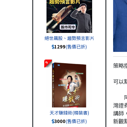
絕世飆股、趨勢預言影片
1299
(售價已折)
9
策略
可以
阿S
灣證
講師
天才賺錢術(精裝書)
新觀
3000
(售價已折)