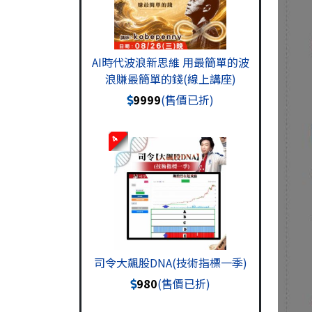
AI時代波浪新思維 用最簡單的波
浪賺最簡單的錢(線上講座)
9999
(售價已折)
4
司令大飆股DNA(技術指標一季)
980
(售價已折)