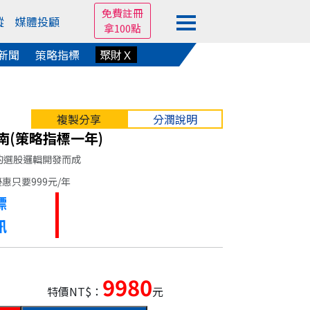
免費註冊
蹤
媒體投顧
拿100點
新聞
策略指標
聚財Ｘ
複製分享
分潤說明
南(策略指標一年)
的選股邏輯開發而成
惠只要999元/年
標
訊
9980
特價NT$：
元