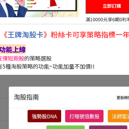
滿10000元享6期0利
買《
王牌淘股卡
》粉絲卡可享策略指標一年
功能上線
反彈短跑股
的策略選股
有5種淘股策略的功能~功能加量不加價!!