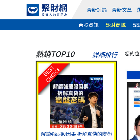
最新討論
最新文章
台股資訊
聚財商城
聚
熱銷TOP10
您的位
詳細排行
BEST
CHOICE
解讀強弱股因果 拆解真偽的變盤