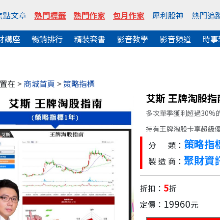
焦點文章
熱門標籤
熱門作家
包月作家
犀利股神
熱門追
財講座
暢銷排行
精裝套書
影音教學
影音頻道
時事
置在 >
商城首頁
>
策略指標
艾斯 王牌淘股指
多次單季獲利超過30%
持有王牌淘股卡享超級優
策略指
分 類：
聚財資
製 造 商：
5
折扣：
折
19960
定價：
元