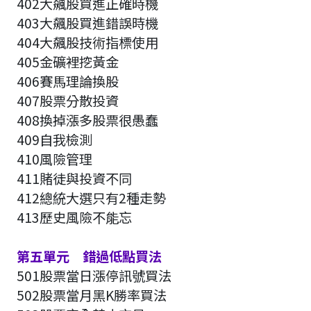
402大飆股買進正確時機
403大飆股買進錯誤時機
404大飆股技術指標使用
405金礦裡挖黃金
406賽馬理論換股
407股票分散投資
408換掉漲多股票很愚蠢
409自我檢測
410風險管理
411賭徒與投資不同
412總統大選只有2種走勢
413歷史風險不能忘
第五單元 錯過低點買法
501股票當日漲停訊號買法
502股票當月黑K勝率買法