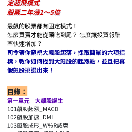
定起飛模式
股票二年漲1～5倍
最飆的股票都有固定模式！
怎麼買賣才能從頭吃到尾？ 怎麼讓投資報酬
率快速增加？
司令帶你窺視大飆股起落，採取簡單的六項指
標，教你如何找到大飆股的起漲點，並且把真
假飆股挑選出來！
目錄：
第一單元 大飆股誕生
101飆股起漲_MACD
102飆股加速_DMI
103飆股成形_W%R威廉