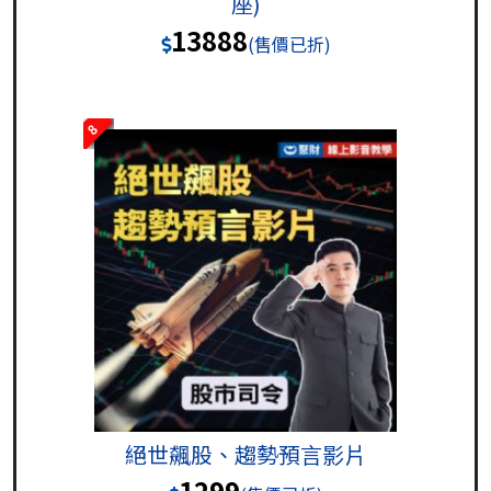
座)
13888
(售價已折)
8
絕世飆股、趨勢預言影片
1299