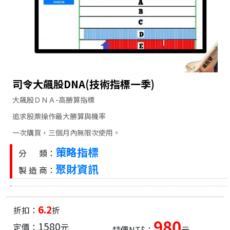
司令大飆股DNA(技術指標一季)
大飆股ＤＮＡ-高勝算指標
追求股票操作最大勝算與機率
一次購買，三個月內無限次使用。
策略指標
分 類：
聚財資訊
製 造 商：
6.2
折扣：
折
980
1580
定價：
元
特價NT$：
元