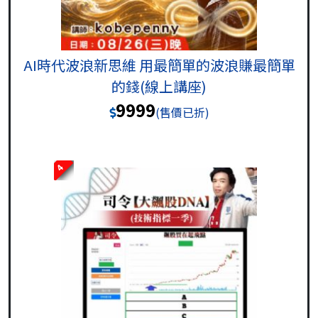
AI時代波浪新思維 用最簡單的波浪賺最簡單
的錢(線上講座)
9999
(售價已折)
4