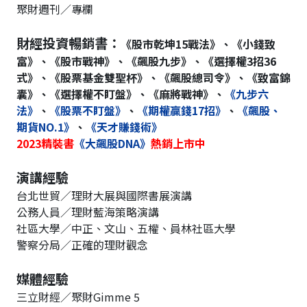
聚財週刊／專欄
財經投資暢銷書：
《股市乾坤15戰法》、《小錢致
富》、《股市戰神》、《飆股九步》、《選擇權3招36
式》、《股票基金雙聖杯》、《飆股總司令》、《致富錦
囊》、《選擇權不盯盤》、《麻將戰神》、
《九步六
法》
、
《股票不盯盤》
、
《期權贏錢17招》
、
《飆股、
期貨NO.1》
、
《天才賺錢術》
2023精裝書
《大飆股DNA》
熱銷上市中
演講經驗
台北世貿／理財大展與國際書展演講
公務人員／理財藍海策略演講
社區大學／中正、文山、五權、員林社區大學
警察分局／正確的理財觀念
媒體經驗
三立財經／聚財Gimme 5