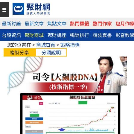
最新討論
最新文章
焦點文章
熱門標籤
熱門作家
包月作
台股資訊
聚財商城
聚財講座
暢銷排行
精裝套書
影音教
您的位置在 >
商城首頁
>
策略指標
複製分享
分潤說明