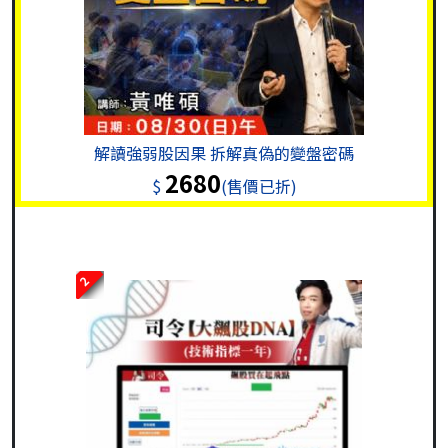
解讀強弱股因果 拆解真偽的變盤密碼
2680
$
(售價已折)
2