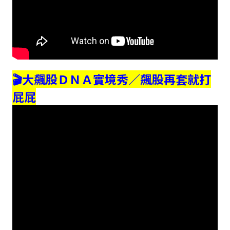
🎬大飆股ＤＮＡ實境秀／飆股再套就打
屁屁