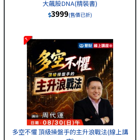
大飆股DNA(精裝書)
3999
(售價已折)
7
多空不懼 頂級操盤手的主升浪戰法(線上講