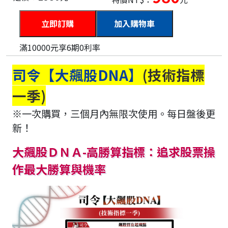
加入購物車
滿10000元享6期0利率
司令【大飆股DNA】
(技術指標
一季)
※一次購買，三個月內無限次使用。每日盤後更
新！
大飆股ＤＮＡ-高勝算指標：追求股票操
作最大勝算與機率