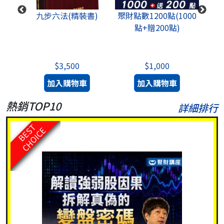
成功思
九步六法(精裝書)
聚財點數1200點(1000
股道
點+贈200點)
+影
$3,500
$1,000
加入購物車
加入購物車
熱銷TOP10
詳細排行
BEST
CHOICE