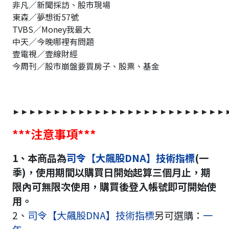
非凡／新聞採訪、股市現場
東森／夢想街57號
TVBS／Money我最大
中天／今晚哪裡有問題
壹電視／壹線財經
今周刊／股市崩盤要買房子、股票、基金
►►►►►►►►►►►►►►►►►►►►►►►►►►
***注意事項***
1、本商品為
司令【大飆股DNA】技術指標
(一
季)，使用期間以購買日開始起算三個月止，期
限內可無限次使用，購買後登入帳號即可開始使
用。
2、
司令【大飆股DNA】技術指標
另可選購：
一