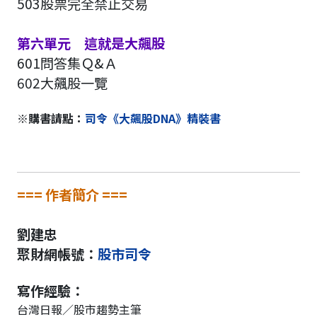
503股票完全禁止交易
第六單元 這就是大飆股
601問答集Ｑ&Ａ
602大飆股一覽
※購書請點：
司令《大飆股DNA》精裝書
=== 作者簡介 ===
劉建忠
聚財網帳號：
股市司令
寫作經驗：
台灣日報／股市趨勢主筆