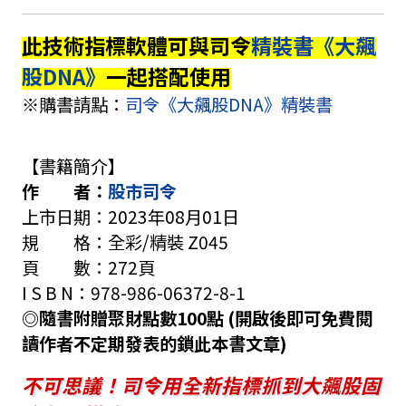
此技術指標軟體可與司令
精裝書《大飆
股DNA》
一起搭配使用
※購書請點：
司令《大飆股DNA》精裝書
【書籍簡介】
作 者：
股市司令
上市日期：2023年08月01日
規 格：全彩/精裝 Z045
頁 數：272頁
I S B N：978-986-06372-8-1
◎隨書附贈聚財點數100點 (開啟後即可免費閱
讀作者不定期發表的鎖此本書文章)
不可思議！司令用全新指標抓到大飆股固