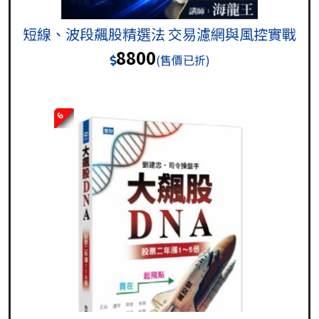
短線、波段飆股精選法 交易濾網與風控實戰
8800
(售價已折)
6