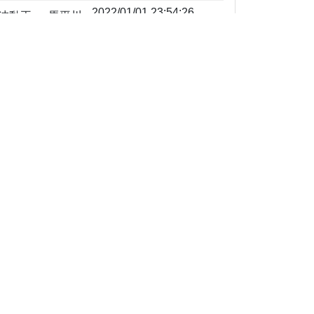
2022/01/01 23:54:26
波動王x一馬平川
2022/01/01 23:41:22
股市領航員
2021/10/31 16:11:52
mikolo0624
2021/10/15 11:44:58
bambitw
於山
2021/08/15 10:14:55