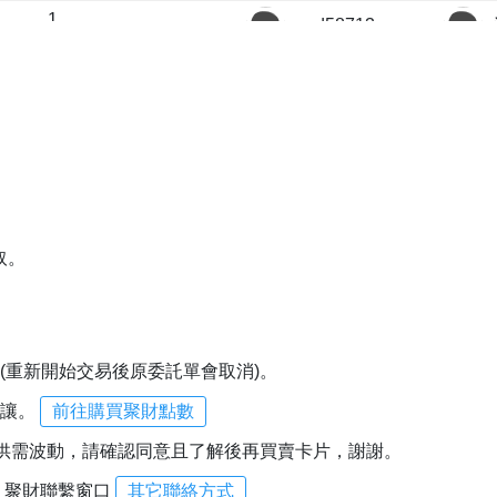
1
asd58713
1
asd58713
1
poohman
1
操盤二等兵
1
藏富
testfine
取。
(重新開始交易後原委託單會取消)。
轉讓。
前往購買聚財點數
供需波動，
請確認同意且了解後再買賣卡片，謝謝。
 聚財聯繫窗口
其它聯絡方式