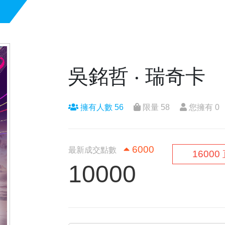
吳銘哲
‧ 瑞奇卡
擁有人數 56
限量 58
您擁有 0
6000
最新成交點數
16000
10000