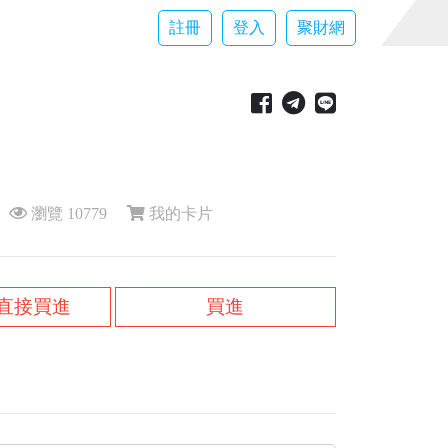
註冊
登入
聚財網
瀏覽 10779
我的卡片
直接買進
買進