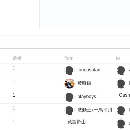
數量
from
to
1
formosafan
1
黃唯碩
1
Cash
playboys
1
波動王x一馬平川
1
藏富於山