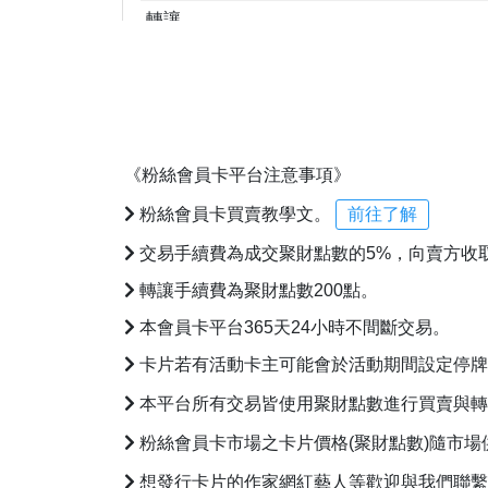
轉讓
轉讓
買賣
27000
買賣
27500
《粉絲會員卡平台注意事項》
粉絲會員卡買賣教學文。
前往了解
買賣
26889
交易手續費為成交聚財點數的5%，向賣方收
轉讓手續費為聚財點數200點。
本會員卡平台365天24小時不間斷交易。
卡片若有活動卡主可能會於活動期間設定停牌
本平台所有交易皆使用聚財點數進行買賣與
粉絲會員卡市場之卡片價格(聚財點數)隨市場
想發行卡片的作家網紅藝人等歡迎與我們聯繫