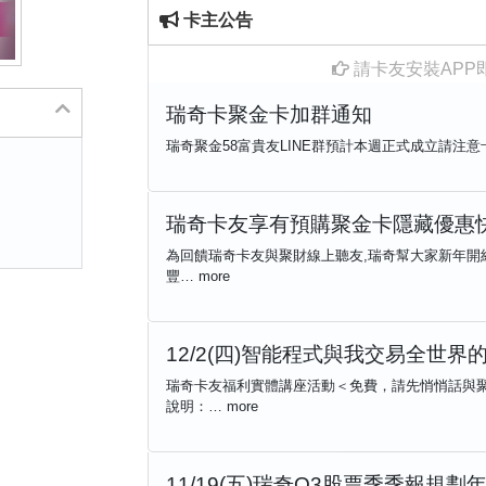
卡主公告
請卡友安裝APP
瑞奇卡聚金卡加群通知
瑞奇聚金58富貴友LINE群預計本週正式成立請注意
瑞奇卡友享有預購聚金卡隱藏優惠快看
為回饋瑞奇卡友與聚財線上聽友,瑞奇幫大家新年開紅
豐…
more
12/2(四)智能程式與我交易全世界
瑞奇卡友福利實體講座活動＜免費，請先悄悄話與
說明：…
more
11/19(五)瑞奇Q3股票季季報規