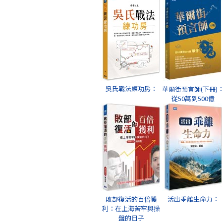
吳氏戰法練功房：
華爾街預言師(下冊)
從50萬到500億
敗部復活的百倍獲
活出乖離生命力：
利：在上海苦牢與操
盤的日子