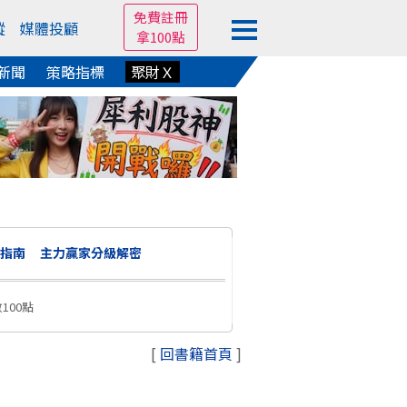
免費註冊
蹤
媒體投顧
拿100點
新聞
策略指標
聚財Ｘ
指南
主力贏家分級解密
100點
[
回書籍首頁
]