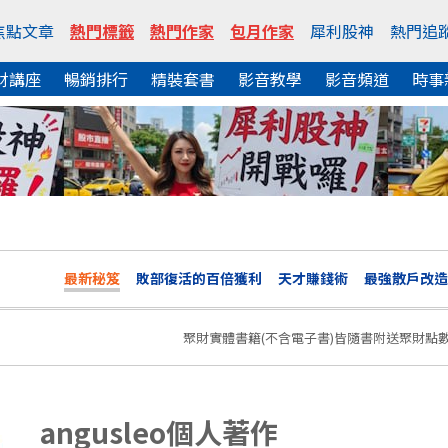
焦點文章
熱門標籤
熱門作家
包月作家
犀利股神
熱門追
財講座
暢銷排行
精裝套書
影音教學
影音頻道
時事
最新秘笈
敗部復活的百倍獲利
天才賺錢術
最強散戶改造
聚財實體書籍(不含電子書)皆隨書附送聚財點數
angusleo個人著作