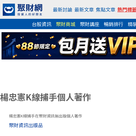
最新討論
最新文章
焦點文章
熱門標
台股資訊
聚財商城
聚財講座
暢銷排行
精
楊忠憲K線捕手個人著作
楊忠憲K線捕手在聚財資訊無出版個人著作
聚財資訊出版品