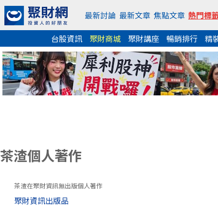
最新討論
最新文章
焦點文章
熱門標
台股資訊
聚財商城
聚財講座
暢銷排行
精
茶渣個人著作
茶渣在聚財資訊無出版個人著作
聚財資訊出版品