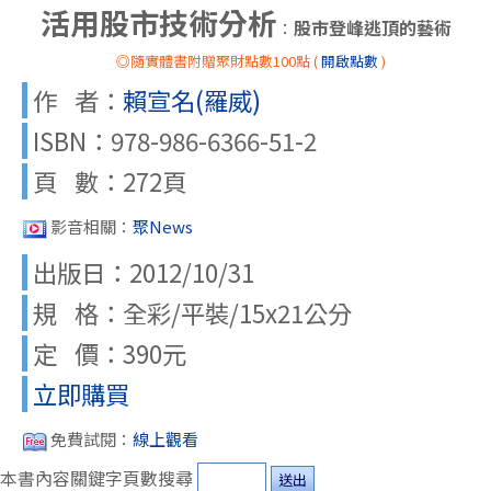
活用股市技術分析
股市登峰逃頂的藝術
：
◎隨實體書附贈聚財點數100點 (
開啟點數
)
作 者：
賴宣名(羅威)
ISBN：978-986-6366-51-2
頁 數：272頁
影音相關：
聚News
出版日：2012/10/31
規 格：全彩/平裝/15x21公分
定 價：390元
立即購買
免費試閱：
線上觀看
本書內容關鍵字頁數搜尋