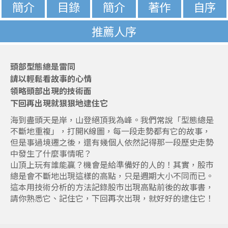
簡介
目錄
簡介
著作
自序
推薦人序
頭部型態總是雷同
請以輕鬆看故事的心情
領略頭部出現的技術面
下回再出現就狠狠地逮住它
海到盡頭天是岸，山登絕頂我為峰。我們常說「型態總是
不斷地重複」，打開K線圖，每一段走勢都有它的故事，
但是事過境遷之後，還有幾個人依然記得那一段歷史走勢
中發生了什麼事情呢？
山頂上玩有誰能贏？機會是給準備好的人的！其實，股市
總是會不斷地出現這樣的高點，只是週期大小不同而已。
這本用技術分析的方法記錄股市出現高點前後的故事書，
請你熟悉它、記住它，下回再次出現，就好好的逮住它！