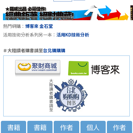
熱門網購：
博客來
金石堂
活用技術分析系列另一本：
活用KD技術分析
＃大陸讀者購書請至
台北購購購
書籍
書籍
作者
個人
作者