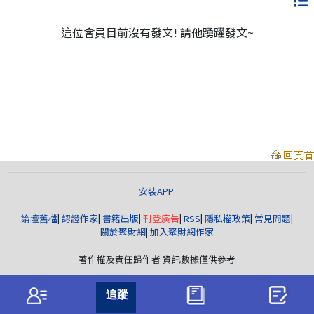
這位會員目前沒有發文! 請他踴躍發文~
安裝APP
論壇舊檔
|
認證作家
|
書籍出版
|
刊登廣告
|
RSS
|
隱私權政策
|
常見問題
|
關於聚財網
|
加入聚財網作家
著作權及責任歸作者 資訊數據僅供參考
聚財資訊
版權所有© wearn.com All Rights Reserved.