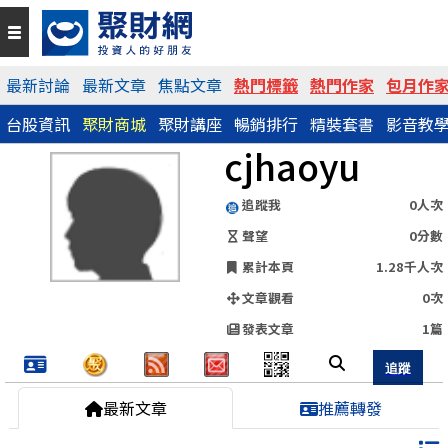
QR Code
最新討論
最新文章
焦點文章
熱門標籤
熱門作家
包月作
台股資訊
聚財商城
聚財講座
暢銷排行
精裝套書
影音教
https://www.wearn.com/blog.asp?id=86568
cjhaoyu
分享網址
追蹤我
0人次
聲望
0分數
累計本頁
1.28千人次
文章觀看
0次
發表文章
1篇
最新文章
推薦轉發