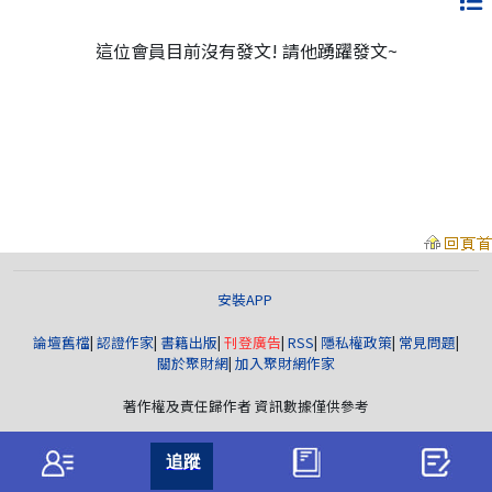
這位會員目前沒有發文! 請他踴躍發文~
安裝APP
論壇舊檔
|
認證作家
|
書籍出版
|
刊登廣告
|
RSS
|
隱私權政策
|
常見問題
|
關於聚財網
|
加入聚財網作家
著作權及責任歸作者 資訊數據僅供參考
聚財資訊
版權所有© wearn.com All Rights Reserved.