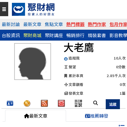
QR Code
最新討論
最新文章
焦點文章
熱門標籤
熱門作家
包月作
台股資訊
聚財商城
聚財講座
暢銷排行
精裝套書
影音教
https://www.wearn.com/blog.asp?id=86206
大老鷹
分享網址
追蹤我
10人次
聲望
0分數
累計本頁
2.85千人次
文章觀看
0次
發表文章
1篇
最新文章
推薦轉發