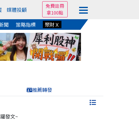
免費註冊
蹤
媒體投顧
拿100點
新聞
策略指標
聚財Ｘ
推薦轉發
躍發文~