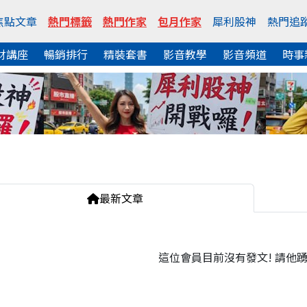
焦點文章
熱門標籤
熱門作家
包月作家
犀利股神
熱門追
財講座
暢銷排行
精裝套書
影音教學
影音頻道
時事
最新文章
這位會員目前沒有發文! 請他踴