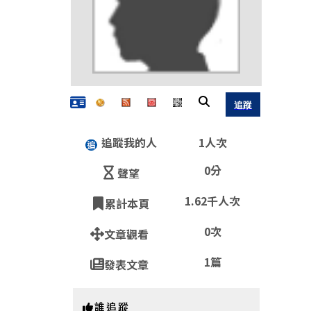
追蹤我的人
1人次
0分
聲望
1.62千人次
累計本頁
QR
0次
文章觀看
1篇
發表文章
https:
誰追蹤