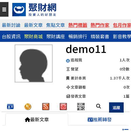
QR Code
最新討論
最新文章
焦點文章
熱門標籤
熱門作家
包月作
台股資訊
聚財商城
聚財講座
暢銷排行
精裝套書
影音教
https://www.wearn.com/blog.asp?id=83242
demo11
分享網址
追蹤我
1人次
聲望
0分數
累計本頁
1.37千人次
文章觀看
0次
發表文章
1篇
最新文章
推薦轉發