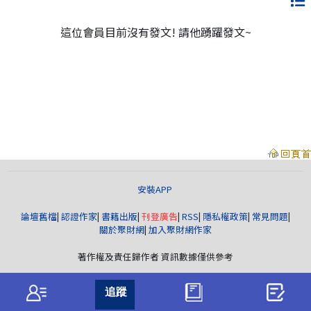
這位會員目前沒有發文! 請他踴躍發文~
安裝APP
論壇舊檔
|
認證作家
|
書籍出版
|
刊登廣告
|
RSS
|
隱私權政策
|
常見問題
|
關於聚財網
|
加入聚財網作家
著作權及責任歸作者 資訊數據僅供參考
聚財資訊
版權所有© wearn.com All Rights Reserved.