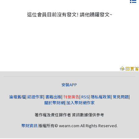
這位會員目前沒有發文! 請他踴躍發文~
安裝APP
論壇舊檔
|
認證作家
|
書籍出版
|
刊登廣告
|
RSS
|
隱私權政策
|
常見問題
|
關於聚財網
|
加入聚財網作家
著作權及責任歸作者 資訊數據僅供參考
聚財資訊
版權所有© wearn.com All Rights Reserved.