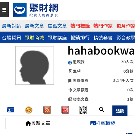
QR Code
最新討論
最新文章
焦點文章
熱門標籤
熱門作家
包月作
台股資訊
聚財商城
聚財講座
暢銷排行
精裝套書
影音教
https://www.wearn.com/blog.asp?id=82778
分享網址
hahabookwa
追蹤我
20人次
聲望
0分數
累計本頁
5.14千人次
文章觀看
0次
發表文章
1篇
最新文章
推薦轉發