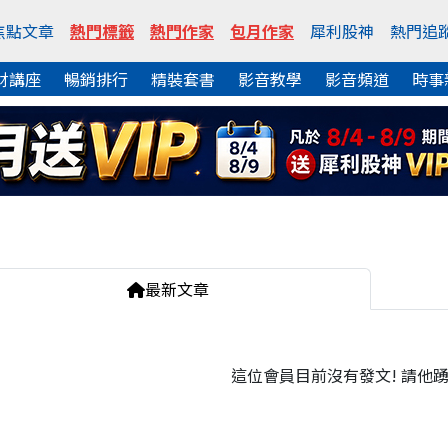
焦點文章
熱門標籤
熱門作家
包月作家
犀利股神
熱門追
財講座
暢銷排行
精裝套書
影音教學
影音頻道
時事
最新文章
這位會員目前沒有發文! 請他踴