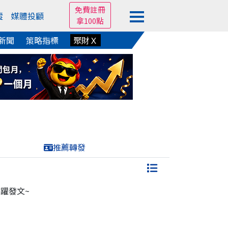
免費註冊
蹤
媒體投顧
拿100點
新聞
策略指標
聚財Ｘ
推薦轉發
躍發文~