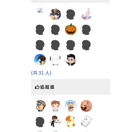
https:
(共 31 人)
追蹤誰