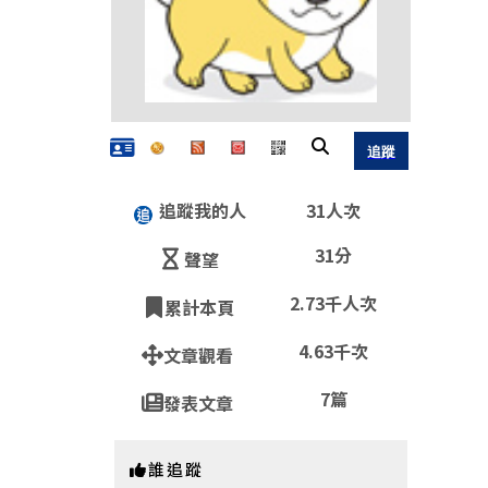
追蹤我的人
31人次
31分
聲望
2.73千人次
累計本頁
4.63千次
文章觀看
7篇
發表文章
QR
誰追蹤