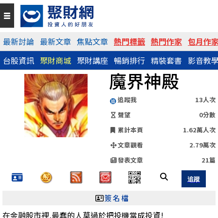
QR Code
最新討論
最新文章
焦點文章
熱門標籤
熱門作家
包月作
台股資訊
聚財商城
聚財講座
暢銷排行
精裝套書
影音教
https://www.wearn.com/blog.asp?id=80426
魔界神殿
分享網址
追蹤我
13人次
聲望
0分數
累計本頁
1.62萬人次
文章觀看
2.79萬次
發表文章
21篇
簽名檔
在金融股市裡,最蠢的人莫過於把投機當成投資!