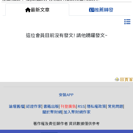
最新文章
推薦轉發
這位會員目前沒有發文! 請他踴躍發文~
安裝APP
論壇舊檔
|
認證作家
|
書籍出版
|
刊登廣告
|
RSS
|
隱私權政策
|
常見問題
|
關於聚財網
|
加入聚財網作家
著作權及責任歸作者 資訊數據僅供參考