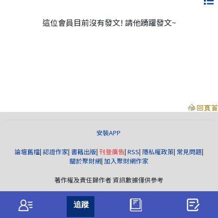
這位會員目前沒有發文! 請他踴躍發文~
安裝APP
論壇舊檔
|
認證作家
|
書籍出版
|
刊登廣告
|
RSS
|
隱私權政策
|
常見問題
|
關於聚財網
|
加入聚財網作家
著作權及責任歸作者 資訊數據僅供參考
聚財資訊
版權所有© wearn.com All Rights Reserved.