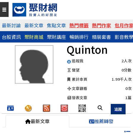
QR Code
最新討論
最新文章
焦點文章
熱門標籤
熱門作家
包月作
台股資訊
聚財商城
聚財講座
暢銷排行
精裝套書
影音教
https://www.wearn.com/blog.asp?id=79639
Quinton
分享網址
追蹤我
2人次
聲望
0分數
累計本頁
1.99千人次
文章觀看
0次
發表文章
1篇
最新文章
推薦轉發