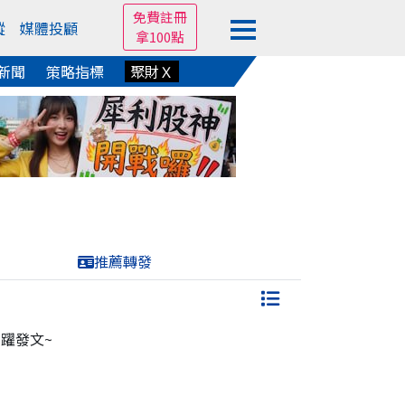
免費註冊
蹤
媒體投顧
拿100點
新聞
策略指標
聚財Ｘ
推薦轉發
躍發文~