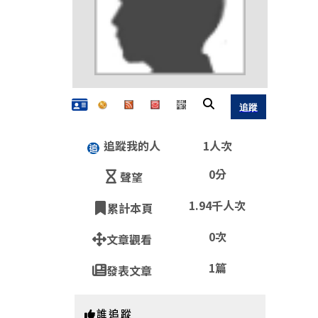
追蹤我的人
1人次
0分
聲望
1.94千人次
累計本頁
QR
0次
文章觀看
1篇
發表文章
https:
誰追蹤