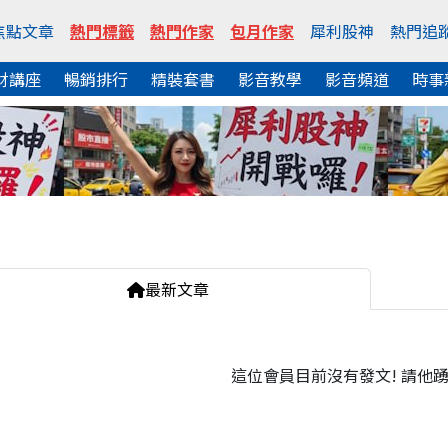
焦點文章
熱門標籤
熱門作家
包月作家
犀利股神
熱門追
財講座
暢銷排行
精裝套書
影音教學
影音頻道
時事
最新文章
這位會員目前沒有發文! 請他踴