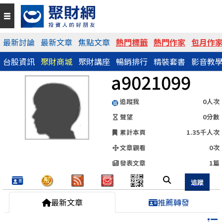
QR Code
最新討論
最新文章
焦點文章
熱門標籤
熱門作家
包月作
台股資訊
聚財商城
聚財講座
暢銷排行
精裝套書
影音教
https://www.wearn.com/blog.asp?id=75662
a9021099
分享網址
追蹤我
0人次
聲望
0分數
累計本頁
1.35千人次
文章觀看
0次
發表文章
1篇
最新文章
推薦轉發