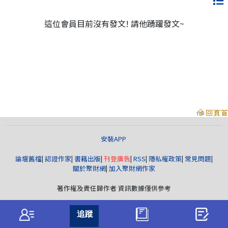
這位會員目前沒有發文! 請他踴躍發文~
安裝APP
論壇舊檔
|
認證作家
|
書籍出版
|
刊登廣告
|
RSS
|
隱私權政策
|
常見問題
|
關於聚財網
|
加入聚財網作家
著作權及責任歸作者 資訊數據僅供參考
聚財資訊
版權所有© wearn.com All Rights Reserved.