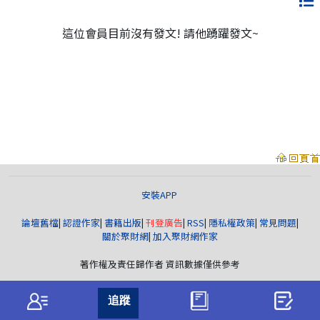
這位會員目前沒有發文! 請他踴躍發文~
安裝APP
論壇舊檔
|
認證作家
|
書籍出版
|
刊登廣告
|
RSS
|
隱私權政策
|
常見問題
|
關於聚財網
|
加入聚財網作家
著作權及責任歸作者 資訊數據僅供參考
聚財資訊
版權所有© wearn.com All Rights Reserved.