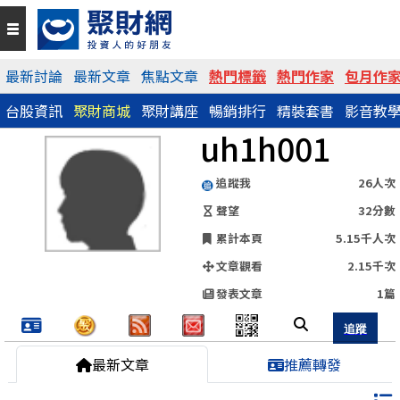
QR Code
最新討論
最新文章
焦點文章
熱門標籤
熱門作家
包月作
台股資訊
聚財商城
聚財講座
暢銷排行
精裝套書
影音教
https://www.wearn.com/blog.asp?id=70331
uh1h001
分享網址
追蹤我
26人次
聲望
32分數
累計本頁
5.15千人次
文章觀看
2.15千次
發表文章
1篇
最新文章
推薦轉發