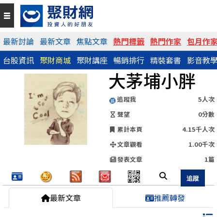
QR Code
最新討論
最新文章
焦點文章
熱門標籤
熱門作家
包月作
台股資訊
聚財商城
聚財講座
暢銷排行
精裝套書
影音教
https://www.wearn.com/blog.asp?id=67955
大茅埔小胖
分享網址
追蹤我
5人次
聲望
0分數
累計本頁
4.15千人次
文章觀看
1.00千次
發表文章
1篇
最新文章
推薦轉發