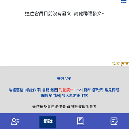
這位會員目前沒有發文! 請他踴躍發文~
安裝APP
論壇舊檔
|
認證作家
|
書籍出版
|
刊登廣告
|
RSS
|
隱私權政策
|
常見問題
|
關於聚財網
|
加入聚財網作家
著作權及責任歸作者 資訊數據僅供參考
聚財資訊
版權所有© wearn.com All Rights Reserved.