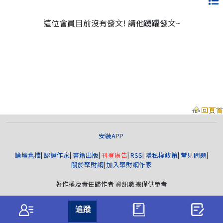
這位會員目前沒有發文! 請他踴躍發文~
安裝APP
論壇舊檔
|
認證作家
|
書籍出版
|
刊登廣告
|
RSS
|
隱私權政策
|
常見問題
|
關於聚財網
|
加入聚財網作家
著作權及責任歸作者 資訊數據僅供參考
聚財資訊
版權所有© wearn.com All Rights Reserved.