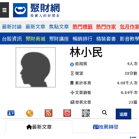
QR Code
最新討論
最新文章
焦點文章
熱門標籤
熱門作家
包月作
台股資訊
聚財商城
聚財講座
暢銷排行
精裝套書
影音教
https://www.wearn.com/blog.asp?id=66325
林小民
分享網址
追蹤我
4人次
聲望
38分數
累計本頁
4.08千人次
文章觀看
6.84千次
發表文章
23篇
最新文章
推薦轉發