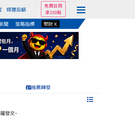
免費註冊
蹤
媒體投顧
拿100點
新聞
策略指標
聚財Ｘ
推薦轉發
躍發文~