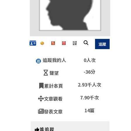
追蹤我的人
0人次
-36分
聲望
QR
2.93千人次
累計本頁
7.90千次
文章觀看
https:
14篇
發表文章
誰追蹤