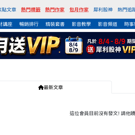
焦點文章
熱門標籤
熱門作家
包月作家
犀利股神
熱門追
財講座
暢銷排行
精裝套書
影音教學
影音頻道
時事
最新文章
這位會員目前沒有發文! 請他踴