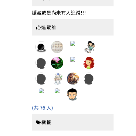
隱藏或是尚未有人追蹤!!!
追蹤誰
(共 76 人)
標籤