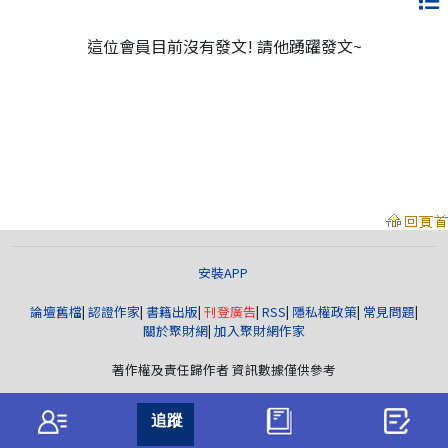
這位會員目前沒有發文! 請他踴躍發文~
安裝APP
論壇舊檔
|
認證作家
|
書籍出版
|
刊登廣告
|
RSS
|
隱私權政策
|
常見問題
|
關於聚財網
|
加入聚財網作家
著作權及責任歸作者 資訊數據僅供參考
聚財資訊
版權所有© wearn.com All Rights Reserved.