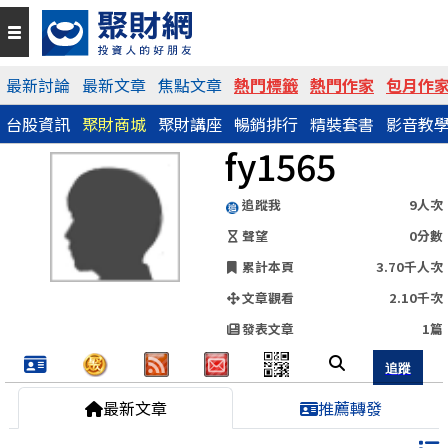
QR Code
最新討論
最新文章
焦點文章
熱門標籤
熱門作家
包月作
台股資訊
聚財商城
聚財講座
暢銷排行
精裝套書
影音教
https://www.wearn.com/blog.asp?id=62598
fy1565
分享網址
追蹤我
9人次
聲望
0分數
累計本頁
3.70千人次
文章觀看
2.10千次
發表文章
1篇
最新文章
推薦轉發