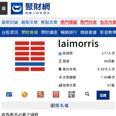
QR Code
最新討論
最新文章
焦點文章
熱門標籤
熱門作家
包月作
台股資訊
聚財商城
聚財講座
暢銷排行
精裝套書
影音教
https://www.wearn.com/blog.asp?id=61736
laimorris
分享網址
追蹤我
177人次
聲望
96分數
累計本頁
8.88千人次
文章觀看
7.69萬次
發表文章
67篇
簽名檔
成為高手必要之過程