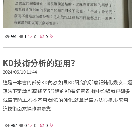
991
1
0
KD技術分析的運用?
2024/06/10 11:44
這是一本書的部分KD內容.如果KD研究的那麼細鈍化幾次....還
無法下定論.那麼研究5分鐘的KD有何意義.途中均線就已翻多
就這麼簡單.根本不用看KD的鈍化.就算是這方法很準.要套用
這技術面來操作還是靠
967
0
0