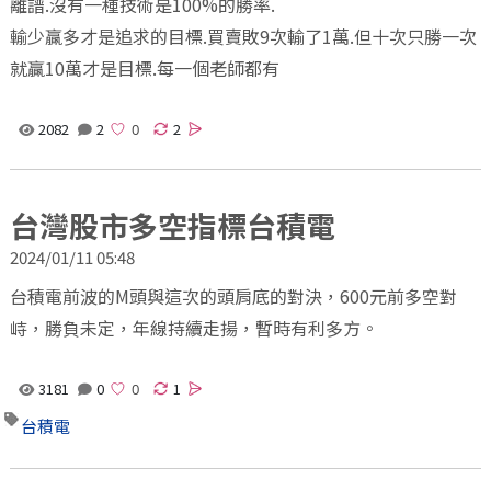
離譜.沒有一種技術是100%的勝率.
輸少贏多才是追求的目標.買賣敗9次輸了1萬.但十次只勝一次
就贏10萬才是目標.每一個老師都有
2082
2
2
台灣股市多空指標台積電
2024/01/11 05:48
台積電前波的M頭與這次的頭肩底的對決，600元前多空對
峙，勝負未定，年線持續走揚，暫時有利多方。
3181
0
1
台積電