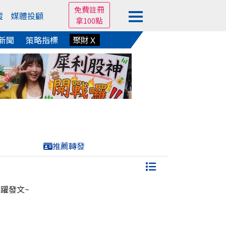
免費註冊
蹤
媒體投顧
拿100點
新聞
策略指標
聚財Ｘ
推薦轉發
躍發文~