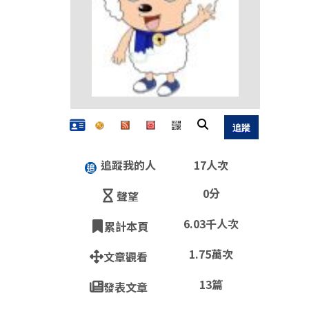
追蹤我的人
17人次
0分
聲望
6.03千人次
累計本頁
1.75萬次
文章觀看
QR
13篇
發表文章