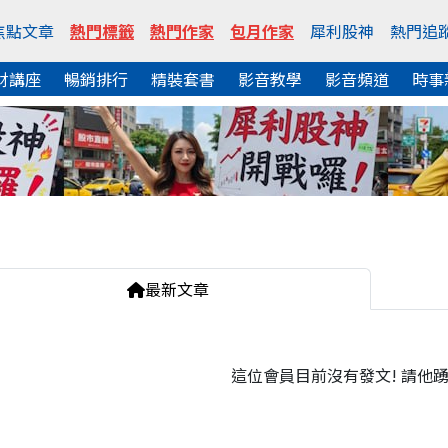
焦點文章
熱門標籤
熱門作家
包月作家
犀利股神
熱門追
財講座
暢銷排行
精裝套書
影音教學
影音頻道
時事
最新文章
這位會員目前沒有發文! 請他踴