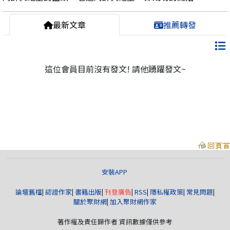
最新文章
推薦轉發
這位會員目前沒有發文! 請他踴躍發文~
安裝APP
論壇舊檔
|
認證作家
|
書籍出版
|
刊登廣告
|
RSS
|
隱私權政策
|
常見問題
|
關於聚財網
|
加入聚財網作家
著作權及責任歸作者 資訊數據僅供參考