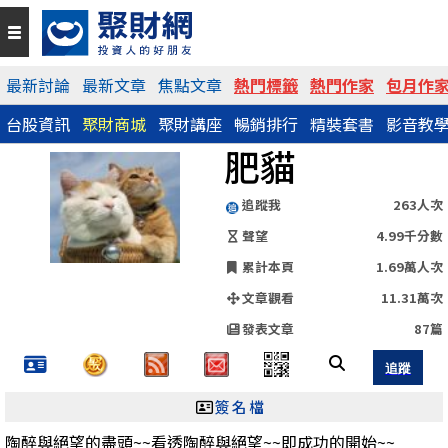
QR Code
最新討論
最新文章
焦點文章
熱門標籤
熱門作家
包月作
台股資訊
聚財商城
聚財講座
暢銷排行
精裝套書
影音教
https://www.wearn.com/blog.asp?id=58020
肥貓
分享網址
追蹤我
263人次
聲望
4.99千分數
累計本頁
1.69萬人次
文章觀看
11.31萬次
發表文章
87篇
簽名檔
陶醉與絕望的盡頭~~看透陶醉與絕望~~即成功的開始~~