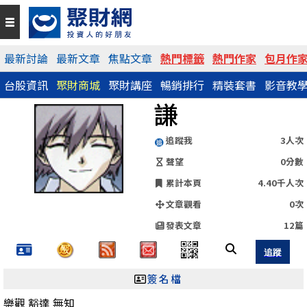
QR Code
最新討論
最新文章
焦點文章
熱門標籤
熱門作家
包月作
台股資訊
聚財商城
聚財講座
暢銷排行
精裝套書
影音教
https://www.wearn.com/blog.asp?id=5474
謙
分享網址
追蹤我
3人次
聲望
0分數
累計本頁
4.40千人次
文章觀看
0次
發表文章
12篇
簽名檔
樂觀 豁達 無知