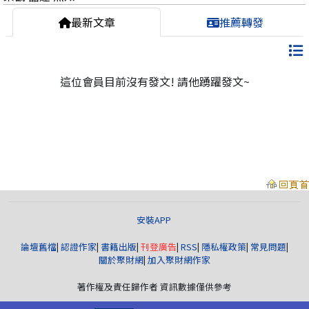
最新文章
推薦轉發
這位會員目前沒有發文! 請他踴躍發文~
安裝APP
論壇舊檔
|
認證作家
|
書籍出版
|
刊登廣告
|
RSS
|
隱私權政策
|
常見問題
|
關於聚財網
|
加入聚財網作家
著作權及責任歸作者 資訊數據僅供參考