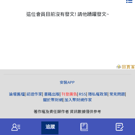
這位會員目前沒有發文! 請他踴躍發文~
安裝APP
論壇舊檔
|
認證作家
|
書籍出版
|
刊登廣告
|
RSS
|
隱私權政策
|
常見問題
|
關於聚財網
|
加入聚財網作家
著作權及責任歸作者 資訊數據僅供參考
聚財資訊
版權所有© wearn.com All Rights Reserved.