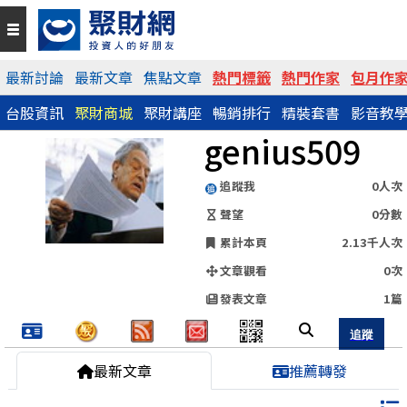
QR Code
最新討論
最新文章
焦點文章
熱門標籤
熱門作家
包月作
台股資訊
聚財商城
聚財講座
暢銷排行
精裝套書
影音教
https://www.wearn.com/blog.asp?id=54220
genius509
分享網址
追蹤我
0人次
聲望
0分數
累計本頁
2.13千人次
文章觀看
0次
發表文章
1篇
最新文章
推薦轉發