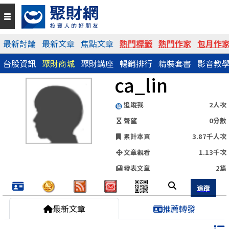
QR Code
最新討論
最新文章
焦點文章
熱門標籤
熱門作家
包月作
台股資訊
聚財商城
聚財講座
暢銷排行
精裝套書
影音教
https://www.wearn.com/blog.asp?id=53868
ca_lin
分享網址
追蹤我
2人次
聲望
0分數
累計本頁
3.87千人次
文章觀看
1.13千次
發表文章
2篇
最新文章
推薦轉發