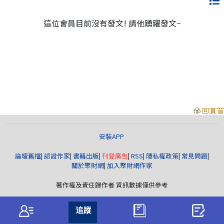
這位會員目前沒有發文! 請他踴躍發文~
安裝APP
論壇舊檔
|
認證作家
|
書籍出版
|
刊登廣告
|
RSS
|
隱私權政策
|
常見問題
|
關於聚財網
|
加入聚財網作家
著作權及責任歸作者 資訊數據僅供參考
聚財資訊
版權所有© wearn.com All Rights Reserved.