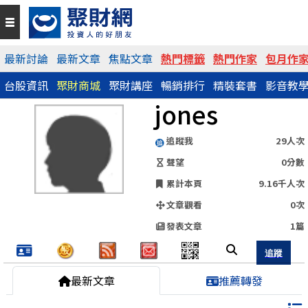
QR Code
最新討論
最新文章
焦點文章
熱門標籤
熱門作家
包月作
台股資訊
聚財商城
聚財講座
暢銷排行
精裝套書
影音教
https://www.wearn.com/blog.asp?id=52970
jones
分享網址
追蹤我
29人次
聲望
0分數
累計本頁
9.16千人次
文章觀看
0次
發表文章
1篇
最新文章
推薦轉發