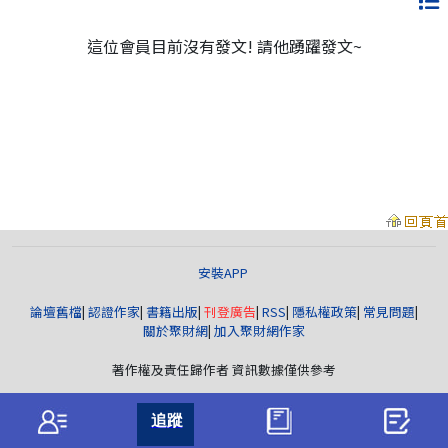
這位會員目前沒有發文! 請他踴躍發文~
安裝APP
論壇舊檔
|
認證作家
|
書籍出版
|
刊登廣告
|
RSS
|
隱私權政策
|
常見問題
|
關於聚財網
|
加入聚財網作家
著作權及責任歸作者 資訊數據僅供參考
聚財資訊
版權所有© wearn.com All Rights Reserved.