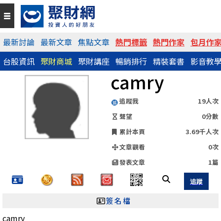
QR Code
最新討論
最新文章
焦點文章
熱門標籤
熱門作家
包月作
台股資訊
聚財商城
聚財講座
暢銷排行
精裝套書
影音教
https://www.wearn.com/blog.asp?id=51512
camry
分享網址
追蹤我
19人次
聲望
0分數
累計本頁
3.69千人次
文章觀看
0次
發表文章
1篇
簽名檔
camry