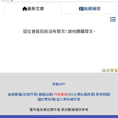
最新文章
推薦轉發
這位會員目前沒有發文! 請他踴躍發文~
安裝APP
論壇舊檔
|
認證作家
|
書籍出版
|
刊登廣告
|
RSS
|
隱私權政策
|
常見問題
|
關於聚財網
|
加入聚財網作家
著作權及責任歸作者 資訊數據僅供參考