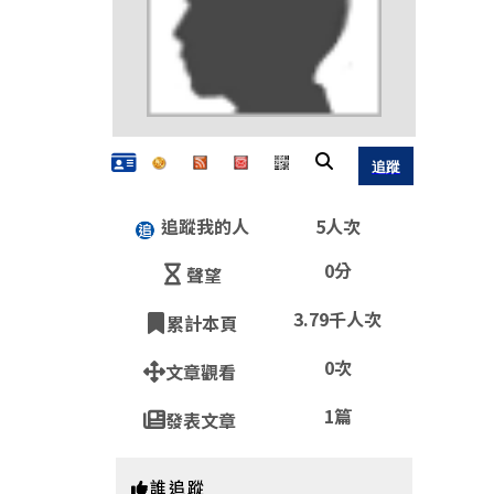
追蹤我的人
5人次
0分
聲望
3.79千人次
累計本頁
QR
0次
文章觀看
1篇
發表文章
https:
誰追蹤