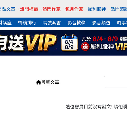
焦點文章
熱門標籤
熱門作家
包月作家
犀利股神
熱門追
財講座
暢銷排行
精裝套書
影音教學
影音頻道
時事
最新文章
這位會員目前沒有發文! 請他踴