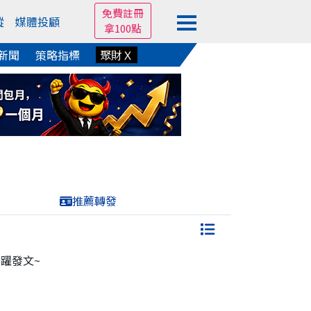
免費註冊
蹤
媒體投顧
拿100點
新聞
策略指標
聚財Ｘ
推薦轉發
躍發文~