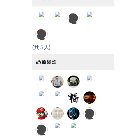
(共 5 人)
追蹤誰