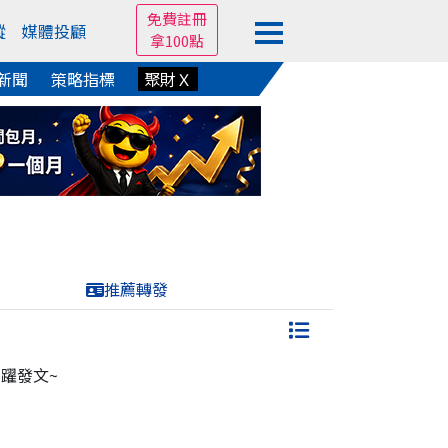
免費註冊
蹤
媒體投顧
拿100點
新聞
策略指標
聚財Ｘ
推薦轉發
躍發文~