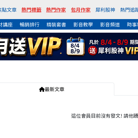
焦點文章
熱門標籤
熱門作家
包月作家
犀利股神
熱門追
財講座
暢銷排行
精裝套書
影音教學
影音頻道
時事
最新文章
這位會員目前沒有發文! 請他踴