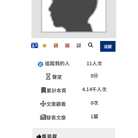
追蹤我的人
11人次
0分
聲望
4.14千人次
累計本頁
QR
0次
文章觀看
1篇
發表文章
https:
誰追蹤