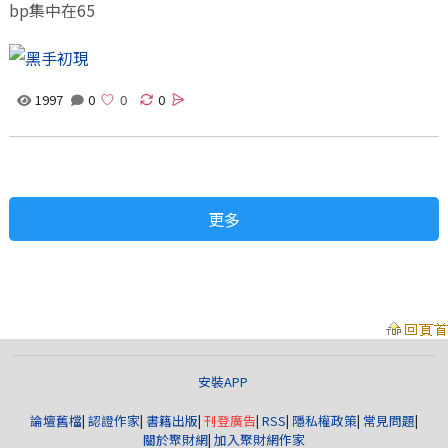
bp集中在65
1997
0
0
更多
安裝APP
論壇舊檔
|
認證作家
|
書籍出版
|
刊登廣告
|
RSS
|
隱私權政策
|
常見問題
|
關於聚財網
|
加入聚財網作家