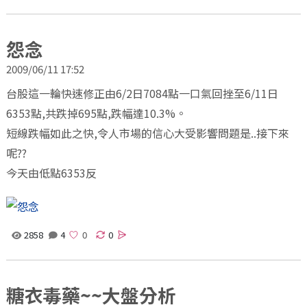
怨念
2009/06/11 17:52
台股這一輪快速修正由6/2日7084點一口氣回挫至6/11日
6353點,共跌掉695點,跌幅達10.3%。
短線跌幅如此之快,令人市場的信心大受影響問題是..接下來
呢??
今天由低點6353反
2858
4
0
糖衣毒藥~~大盤分析