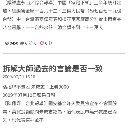
〔編譯盧永山／綜合報導〕中國「家電下鄉」上半年統計出
爐，總銷售金額一百六十二．三億人民幣（約七百七十九億
台幣）中，台灣廠商僅宏碁和櫻花兩家廠商分別賣出兩百零
八台電腦、十三台熱水器，總金額不到七十三萬人
3450
6
0
拆解大師過去的言論是否一致
2009/07/11 16:16
活招牌不賣股 朱成志：上看9000
2009年07月10日蘋果日報
【陳佩嘉╱台北報導】國安基金昨天委員會宣布不會賣股
票，萬寶投顧顧問朱成志認為，這代表股市無形賣壓已消
失，也代表這裡並不