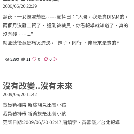
2009/06/20 22:39
黑夜。一女遭遇劫匪------顫抖曰："大哥，我是賣DRAM的，
兩個月沒發工資了， 還剛被裁員，你看報導就知道了，真的
沒有錢……...."
劫匪聽後竟然痛哭流涕，"妹子，同行 ，俺原來是賣的F
2890
11
0
沒有改變..沒有未來
2009/06/20 11:42
裁員勒褲帶 新貧族急出養小孩
裁員勒褲帶 新貧族急出養小孩
更新日期:2009/06/20 02:47 唐鎮宇、黃馨儀／台北報導