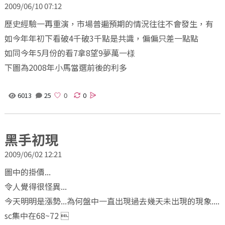
2009/06/10 07:12
歷史經驗一再重演，市場普遍預期的情況往往不會發生，有
如今年年初下看破4千破3千點是共識，偏偏只差一點點
如同今年5月份的看7拿8望9夢萬一様
下圖為2008年小馬當選前後的利多
6013
25
0
黑手初現
2009/06/02 12:21
圖中的掛價...
令人覺得很怪異...
今天明明是漲勢...為何盤中一直出現過去幾天未出現的現象....
sc集中在68~72 