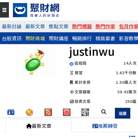
QR Code
最新討論
最新文章
焦點文章
熱門標籤
熱門作家
包月作
台股資訊
聚財商城
聚財講座
暢銷排行
精裝套書
影音教
https://www.wearn.com/blog.asp?id=41707
justinwu
分享網址
追蹤我
14人次
聲望
1.62千分數
累計本頁
1.50萬人次
文章觀看
58.43萬次
發表文章
250篇
最新文章
推薦轉發