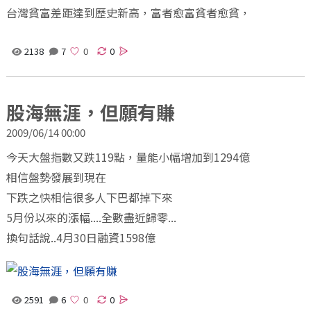
台灣貧富差距達到歷史新高，富者愈富貧者愈貧，
2138
7
0
股海無涯，但願有賺
2009/06/14 00:00
今天大盤指數又跌119點，量能小幅增加到1294億
相信盤勢發展到現在
下跌之快相信很多人下巴都掉下來
5月份以來的漲幅....全數盡近歸零...
換句話說..4月30日融資1598億
2591
6
0