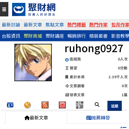
QR Code
最新討論
最新文章
焦點文章
熱門標籤
熱門作家
包月作
台股資訊
聚財商城
聚財講座
暢銷排行
精裝套書
影音教
https://www.wearn.com/blog.asp?id=34150
ruhong0927
分享網址
追蹤我
0人次
聲望
0分數
累計本頁
2.39千人次
文章觀看
0次
發表文章
1篇
最新文章
推薦轉發