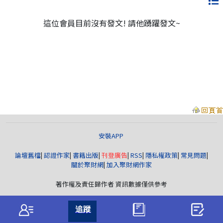
這位會員目前沒有發文! 請他踴躍發文~
安裝APP
論壇舊檔
|
認證作家
|
書籍出版
|
刊登廣告
|
RSS
|
隱私權政策
|
常見問題
|
關於聚財網
|
加入聚財網作家
著作權及責任歸作者 資訊數據僅供參考
聚財資訊
版權所有© wearn.com All Rights Reserved.