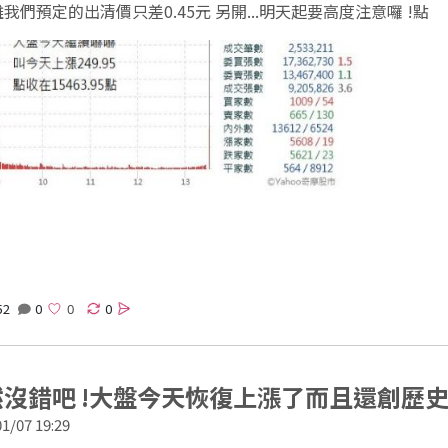
我們預定的出清價只差0.45元 另開...明天起要高度注意囉 !點
52
0
0
沒錯吧 !大盤今天恢復上漲了而且還創歷史
1/07 19:29