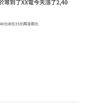
.終於等到了XX電今天漲了2,40
2,40元收在35元再漲兩元