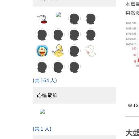
本篇最後
果然沒
(共 164 人)
追蹤誰
16
(共 1 人)
大盤