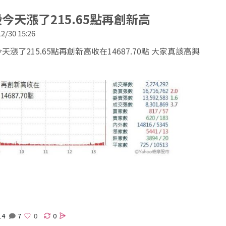
//www.wearn.com/blog.asp?id=25257
今天漲了215.65點再創新高
2/30 15:26
天漲了215.65點再創新高收在14687.70點 大家真該高興
14
7
0