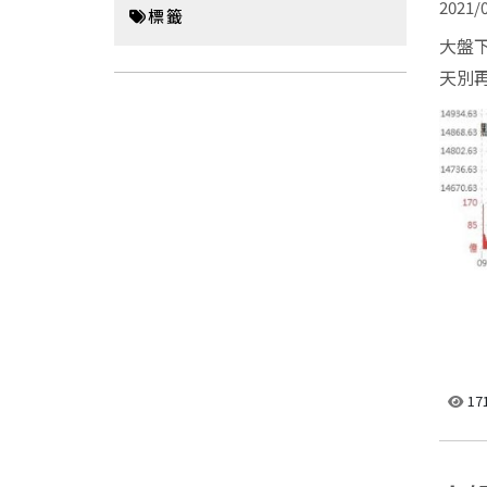
2021/0
標籤
大盤下
天別再
17