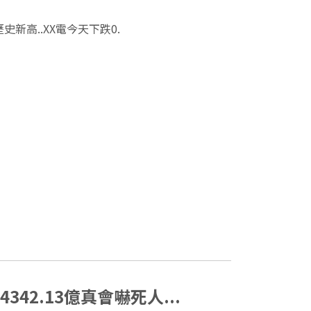
歷史新高..XX電今天下跌0.
342.13億真會嚇死人...