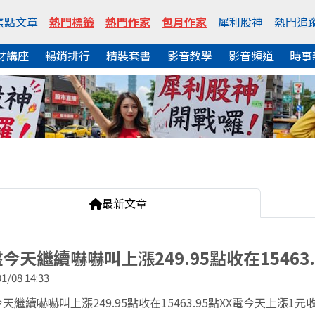
焦點文章
熱門標籤
熱門作家
包月作家
犀利股神
熱門追
財講座
暢銷排行
精裝套書
影音教學
影音頻道
時事
最新文章
今天繼續嚇嚇叫上漲249.95點收在15463.
1/08 14:33
天繼續嚇嚇叫上漲249.95點收在15463.95點XX電今天上漲1元