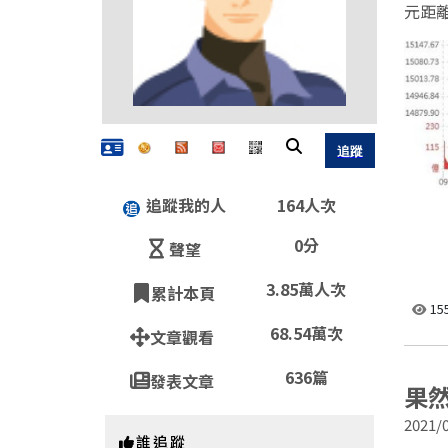
元距離
追蹤我的人
164人次
0分
聲望
3.85萬人次
累計本頁
15
68.54萬次
文章觀看
636篇
發表文章
果然
2021/0
誰追蹤