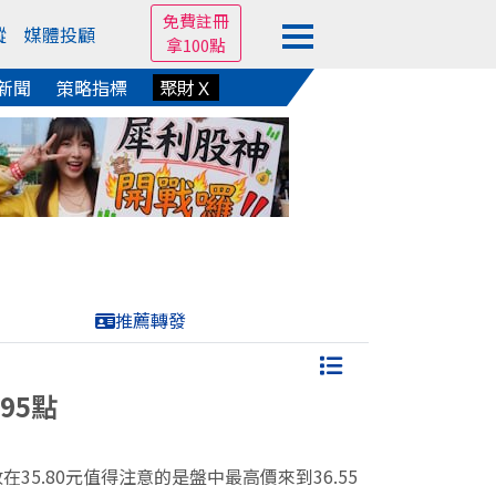
免費註冊
蹤
媒體投顧
拿100點
新聞
策略指標
聚財Ｘ
推薦轉發
95點
收在35.80元值得注意的是盤中最高價來到36.55