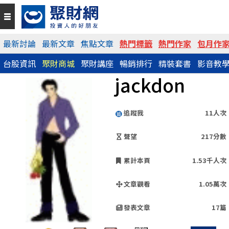
QR Code
最新討論
最新文章
焦點文章
熱門標籤
熱門作家
包月作
台股資訊
聚財商城
聚財講座
暢銷排行
精裝套書
影音教
https://www.wearn.com/blog.asp?id=25027
jackdon
分享網址
追蹤我
11人次
聲望
217分數
累計本頁
1.53千人次
文章觀看
1.05萬次
發表文章
17篇