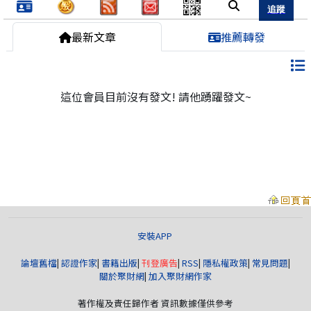
最新文章
推薦轉發
這位會員目前沒有發文! 請他踴躍發文~
安裝APP
論壇舊檔
|
認證作家
|
書籍出版
|
刊登廣告
|
RSS
|
隱私權政策
|
常見問題
|
關於聚財網
|
加入聚財網作家
著作權及責任歸作者 資訊數據僅供參考