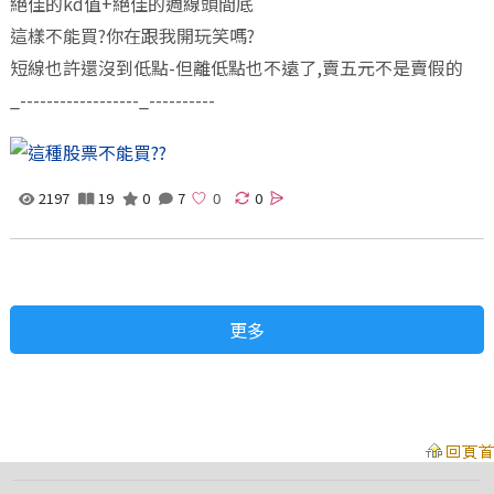
絕佳的kd值+絕佳的週線頭間底
這樣不能買?你在跟我開玩笑嗎?
短線也許還沒到低點-但離低點也不遠了,賣五元不是賣假的
_------------------_----------
2197
19
0
7
0
更多