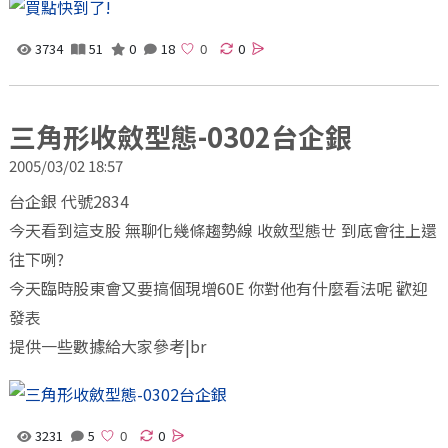
3734
51
0
18
0
三角形收斂型態-0302台企銀
2005/03/02 18:57
台企銀 代號2834
今天看到這支股 無聊化幾條趨勢線 收斂型態ㄝ 到底會往上還
往下咧?
今天臨時股東會又要搞個現增60E 你對他有什麼看法呢 歡迎
發表
提供一些數據給大家參考|br
3231
5
0