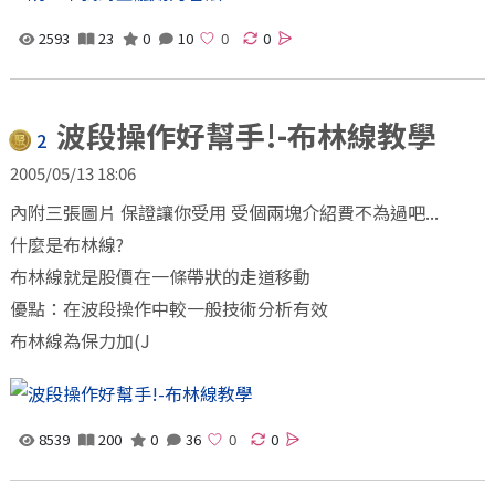
2593
23
0
10
0
波段操作好幫手!-布林線教學
2
2005/05/13 18:06
內附三張圖片 保證讓你受用 受個兩塊介紹費不為過吧...
什麼是布林線?
布林線就是股價在一條帶狀的走道移動
優點：在波段操作中較一般技術分析有效
布林線為保力加(J
8539
200
0
36
0