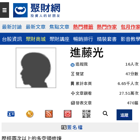
QR Code
最新討論
最新文章
焦點文章
熱門標籤
熱門作家
包月作
台股資訊
聚財商城
聚財講座
暢銷排行
精裝套書
影音教
https://www.wearn.com/blog.asp?id=18277
進藤光
分享網址
追蹤我
16人次
聲望
47分數
累計本頁
6.65千人次
文章觀看
27.51萬次
發表文章
470篇
簽名檔
歷經兩次以上的多空頭修煉