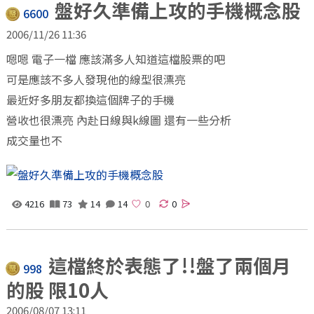
盤好久準備上攻的手機概念股
6600
2006/11/26 11:36
嗯嗯 電子一檔 應該滿多人知道這檔股票的吧
可是應該不多人發現他的線型很漂亮
最近好多朋友都換這個牌子的手機
營收也很漂亮 內赴日線與k線圖 還有一些分析
成交量也不
4216
73
14
14
0
這檔終於表態了!!盤了兩個月
998
的股 限10人
2006/08/07 13:11