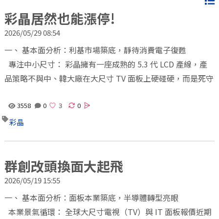
彩晶居然也能漲停!
2026/05/29 08:54
一、 基本面分析：利基市場築底，靜待消費電子復甦
專注中小尺寸： 彩晶擁有一座成熟的 5.3 代 LCD 產線，產
品策略不與中、韓大廠在大尺寸 TV 面板上硬碰硬，而是死守
3558
0
0
彩晶
群創改頭換面大起飛
2026/05/19 15:55
一、 基本面分析：面板本業築底，半導體轉型亮眼
本業景氣循環： 全球大尺寸電視（TV）與 IT 面板報價近期