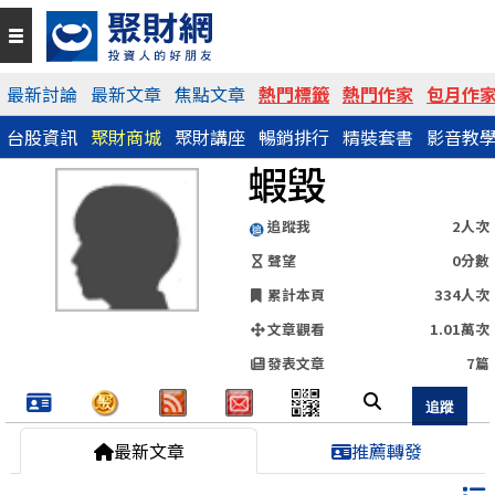
QR Code
最新討論
最新文章
焦點文章
熱門標籤
熱門作家
包月作
台股資訊
聚財商城
聚財講座
暢銷排行
精裝套書
影音教
https://www.wearn.com/blog.asp?id=166891
蝦毀
分享網址
追蹤我
2人次
聲望
0分數
累計本頁
334人次
文章觀看
1.01萬次
發表文章
7篇
最新文章
推薦轉發