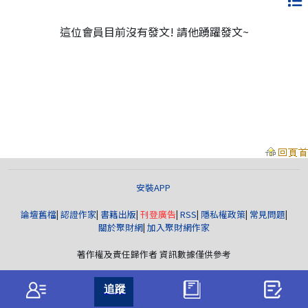
這位會員目前沒有發文! 請他踴躍發文~
安裝APP
論壇舊檔
|
認證作家
|
書籍出版
|
刊登廣告
|
RSS
|
隱私權政策
|
常見問題
|
關於聚財網
|
加入聚財網作家
著作權及責任歸作者 資訊數據僅供參考
聚財資訊
版權所有© wearn.com All Rights Reserved.