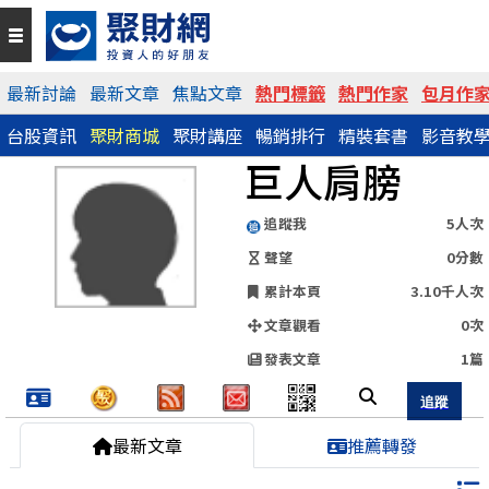
QR Code
最新討論
最新文章
焦點文章
熱門標籤
熱門作家
包月作
台股資訊
聚財商城
聚財講座
暢銷排行
精裝套書
影音教
https://www.wearn.com/blog.asp?id=162055
巨人肩膀
分享網址
追蹤我
5人次
聲望
0分數
累計本頁
3.10千人次
文章觀看
0次
發表文章
1篇
最新文章
推薦轉發