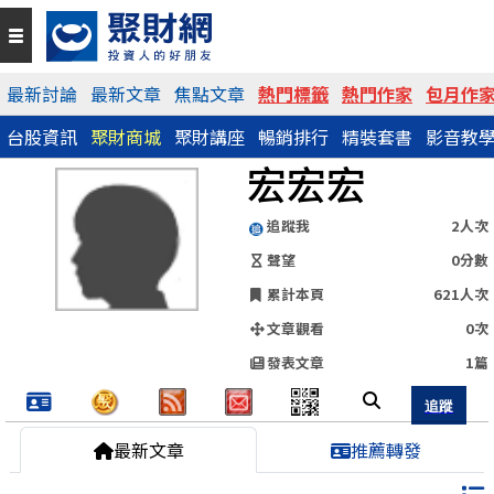
QR Code
最新討論
最新文章
焦點文章
熱門標籤
熱門作家
包月作
台股資訊
聚財商城
聚財講座
暢銷排行
精裝套書
影音教
https://www.wearn.com/blog.asp?id=161280
宏宏宏
分享網址
追蹤我
2人次
聲望
0分數
累計本頁
621人次
文章觀看
0次
發表文章
1篇
最新文章
推薦轉發