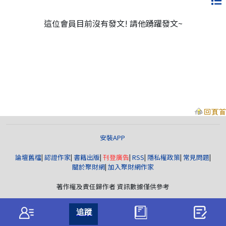
這位會員目前沒有發文! 請他踴躍發文~
安裝APP
論壇舊檔
|
認證作家
|
書籍出版
|
刊登廣告
|
RSS
|
隱私權政策
|
常見問題
|
關於聚財網
|
加入聚財網作家
著作權及責任歸作者 資訊數據僅供參考
聚財資訊
版權所有© wearn.com All Rights Reserved.