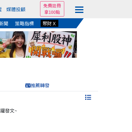
免費註冊
蹤
媒體投顧
拿100點
新聞
策略指標
聚財Ｘ
推薦轉發
躍發文~