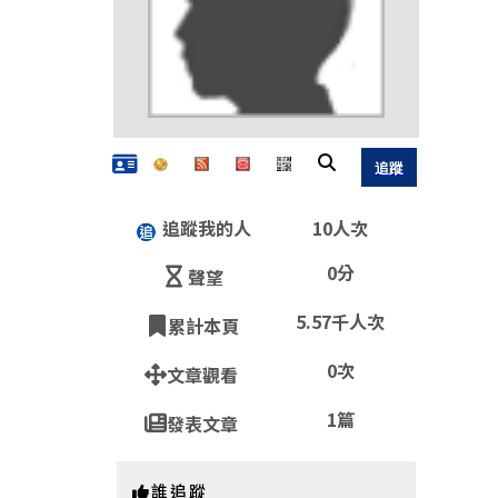
追蹤我的人
10人次
0分
聲望
5.57千人次
累計本頁
QR
0次
文章觀看
1篇
發表文章
https:
誰追蹤