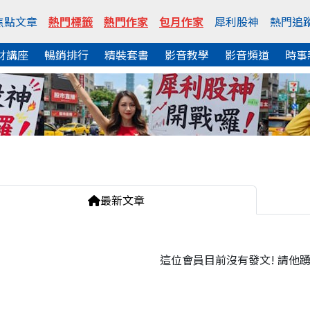
焦點文章
熱門標籤
熱門作家
包月作家
犀利股神
熱門追
財講座
暢銷排行
精裝套書
影音教學
影音頻道
時事
最新文章
這位會員目前沒有發文! 請他踴