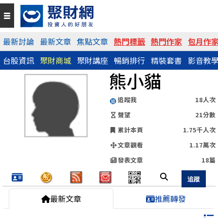
QR Code
最新討論
最新文章
焦點文章
熱門標籤
熱門作家
包月作
台股資訊
聚財商城
聚財講座
暢銷排行
精裝套書
影音教
https://www.wearn.com/blog.asp?id=158513
熊小貓
分享網址
追蹤我
18人次
聲望
21分數
累計本頁
1.75千人次
文章觀看
1.17萬次
發表文章
18篇
最新文章
推薦轉發