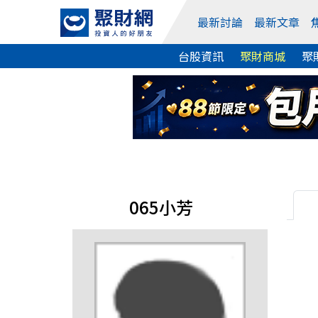
最新討論
最新文章
台股資訊
聚財商城
聚
065小芳