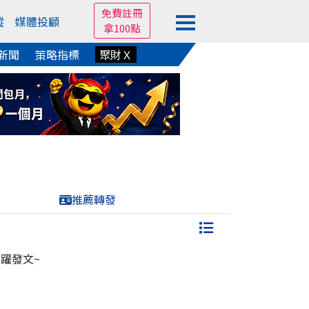
免費註冊
蹤
媒體投顧
拿100點
新聞
策略指標
聚財Ｘ
推薦轉發
躍發文~