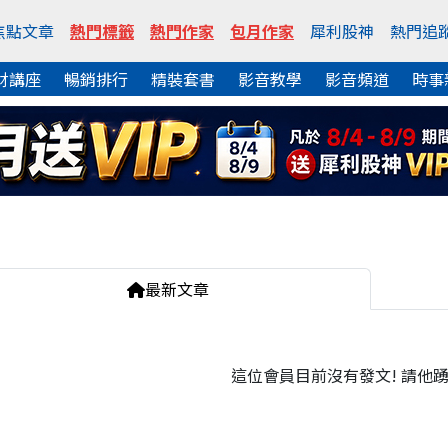
焦點文章
熱門標籤
熱門作家
包月作家
犀利股神
熱門追
財講座
暢銷排行
精裝套書
影音教學
影音頻道
時事
最新文章
這位會員目前沒有發文! 請他踴