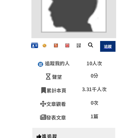
追蹤我的人
10人次
0分
聲望
3.31千人次
累計本頁
QR
0次
文章觀看
1篇
發表文章
https:
誰追蹤